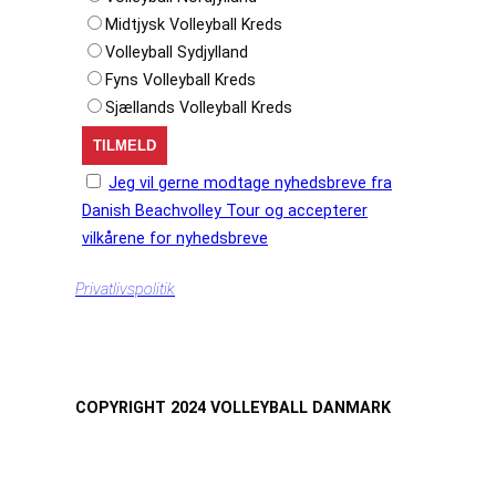
Midtjysk Volleyball Kreds
Volleyball Sydjylland
Fyns Volleyball Kreds
Sjællands Volleyball Kreds
Jeg vil gerne modtage nyhedsbreve fra
Danish Beachvolley Tour og accepterer
vilkårene for nyhedsbreve
Privatlivspolitik
COPYRIGHT 2024 VOLLEYBALL DANMARK