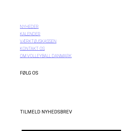
INFORMATION
NYHEDER
KALENDER
VÆRKTØJSKASSEN
KONTAKT OS
OM VOLLEYBALL DANMARK
FØLG OS
Instagram
https://www.facebook.com/danishbeachvolleytour
LinkedIn
TILMELD NYHEDSBREV