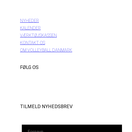
INFORMATION
NYHEDER
KALENDER
VÆRKTØJSKASSEN
KONTAKT OS
OM VOLLEYBALL DANMARK
FØLG OS
Instagram
https://www.facebook.com/danishbeachvolleytour
LinkedIn
TILMELD NYHEDSBREV