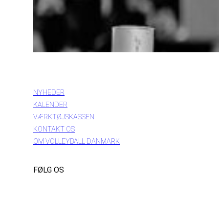
INFORMATION
NYHEDER
KALENDER
VÆRKTØJSKASSEN
KONTAKT OS
OM VOLLEYBALL DANMARK
FØLG OS
Instagram
https://www.facebook.com/danishbeachvolleytour
LinkedIn