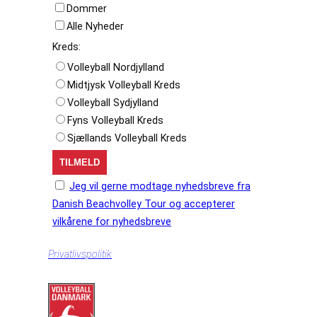
Dommer
Alle Nyheder
Kreds:
Volleyball Nordjylland
Midtjysk Volleyball Kreds
Volleyball Sydjylland
Fyns Volleyball Kreds
Sjællands Volleyball Kreds
Jeg vil gerne modtage nyhedsbreve fra
Danish Beachvolley Tour og accepterer
vilkårene for nyhedsbreve
Privatlivspolitik