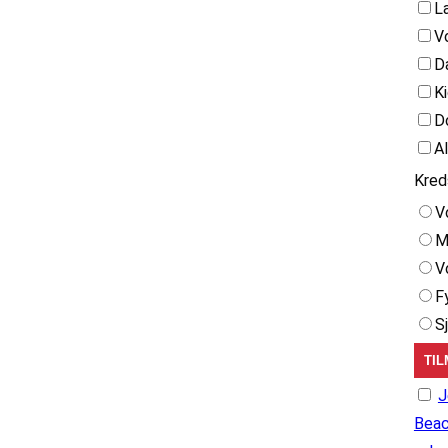
L
V
D
K
D
A
Kred
V
M
V
F
S
J
Beac