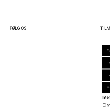
FØLG OS
TIL
Instagram
https://www.facebook.com/danishbeachvolleytour
LinkedIn
Inte
N