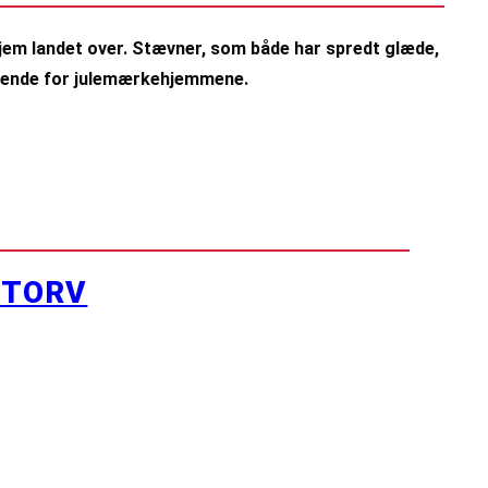
jem landet over. Stævner, som både har spredt glæde,
ivende for julemærkehjemmene.
YTORV