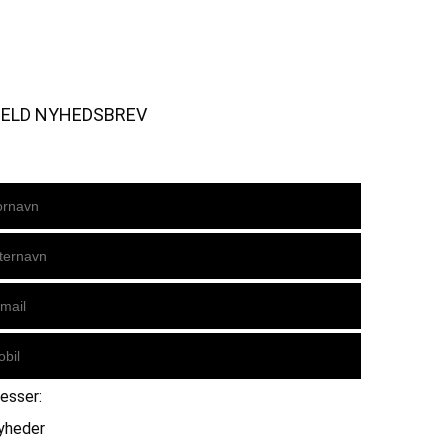
MELD NYHEDSBREV
resser:
yheder