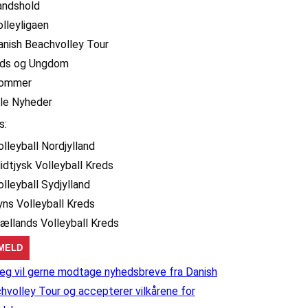
andshold
olleyligaen
anish Beachvolley Tour
ids og Ungdom
ommer
lle Nyheder
s:
olleyball Nordjylland
idtjysk Volleyball Kreds
olleyball Sydjylland
yns Volleyball Kreds
jællands Volleyball Kreds
eg vil gerne modtage nyhedsbreve fra Danish
hvolley Tour og accepterer vilkårene for