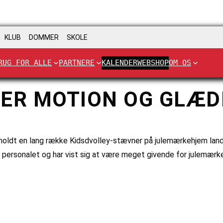
KLUB
DOMMER
SKOLE
RUG FOR ALLE
PARTNERE
KALENDER
WEBSHOP
OM OS
ER MOTION OG GLÆD
holdt en lang række Kidsdvolley-stævner på julemærkehjem land
rsonalet og har vist sig at være meget givende for julemær