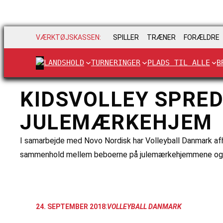
VÆRKTØJSKASSEN:
SPILLER
TRÆNER
FORÆLDRE
LANDSHOLD
TURNERINGER
PLADS TIL ALLE
B
KIDSVOLLEY SPRED
JULEMÆRKEHJEM
I samarbejde med Novo Nordisk har Volleyball Danmark af
sammenhold mellem beboerne på julemærkehjemmene og pe
:
24. SEPTEMBER 2018
VOLLEYBALL DANMARK