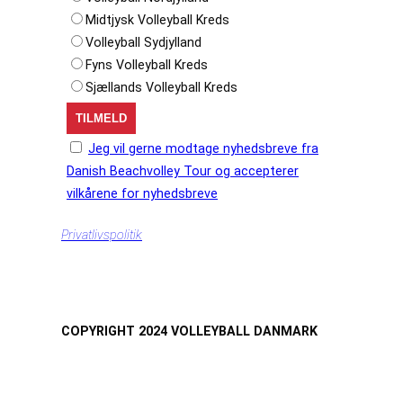
Midtjysk Volleyball Kreds
Volleyball Sydjylland
Fyns Volleyball Kreds
Sjællands Volleyball Kreds
Jeg vil gerne modtage nyhedsbreve fra
Danish Beachvolley Tour og accepterer
vilkårene for nyhedsbreve
Privatlivspolitik
COPYRIGHT 2024 VOLLEYBALL DANMARK