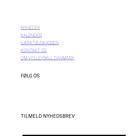
INFORMATION
NYHEDER
KALENDER
VÆRKTØJSKASSEN
KONTAKT OS
OM VOLLEYBALL DANMARK
FØLG OS
Instagram
https://www.facebook.com/danishbeachvolleytour
LinkedIn
TILMELD NYHEDSBREV