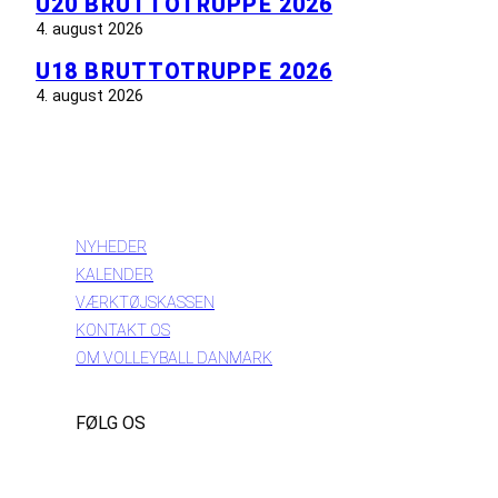
U20 BRUTTOTRUPPE 2026
4. august 2026
U18 BRUTTOTRUPPE 2026
4. august 2026
INFORMATION
NYHEDER
KALENDER
VÆRKTØJSKASSEN
KONTAKT OS
OM VOLLEYBALL DANMARK
FØLG OS
Instagram
https://www.facebook.com/danishbeachvolleytour
LinkedIn