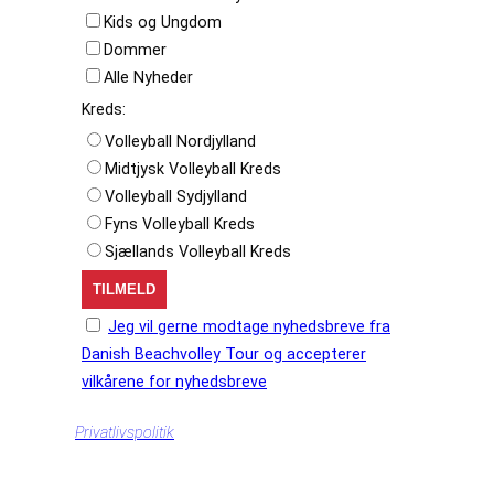
Kids og Ungdom
Dommer
Alle Nyheder
Kreds:
Volleyball Nordjylland
Midtjysk Volleyball Kreds
Volleyball Sydjylland
Fyns Volleyball Kreds
Sjællands Volleyball Kreds
Jeg vil gerne modtage nyhedsbreve fra
Danish Beachvolley Tour og accepterer
vilkårene for nyhedsbreve
Privatlivspolitik