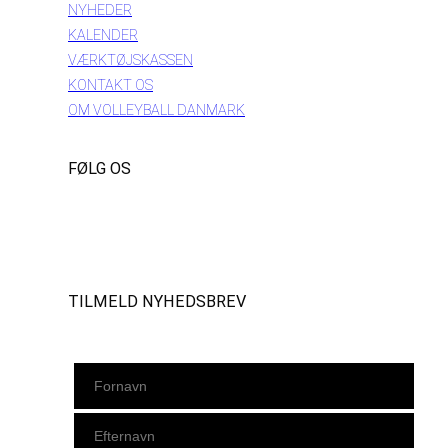
NYHEDER
KALENDER
VÆRKTØJSKASSEN
KONTAKT OS
OM VOLLEYBALL DANMARK
FØLG OS
Instagram
https://www.facebook.com/danishbeachvolleytour
LinkedIn
TILMELD NYHEDSBREV