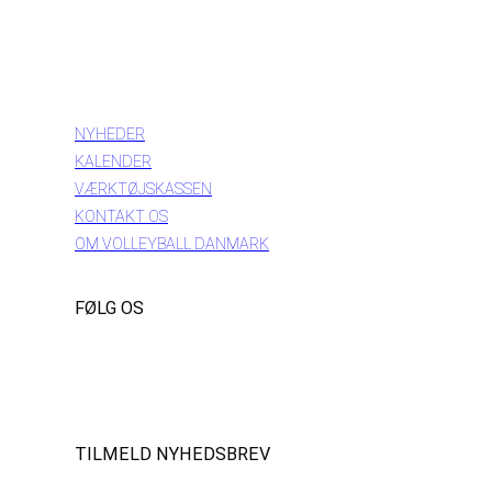
INFORMATION
NYHEDER
KALENDER
VÆRKTØJSKASSEN
KONTAKT OS
OM VOLLEYBALL DANMARK
FØLG OS
Instagram
https://www.facebook.com/danishbeachvolleytour
LinkedIn
TILMELD NYHEDSBREV