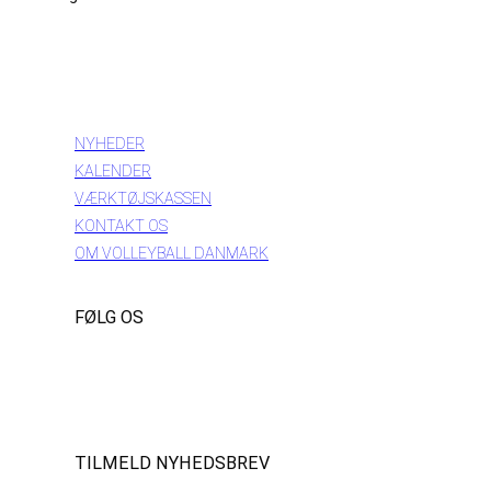
INFORMATION
NYHEDER
KALENDER
VÆRKTØJSKASSEN
KONTAKT OS
OM VOLLEYBALL DANMARK
FØLG OS
Instagram
https://www.facebook.com/danishbeachvolleytour
LinkedIn
TILMELD NYHEDSBREV