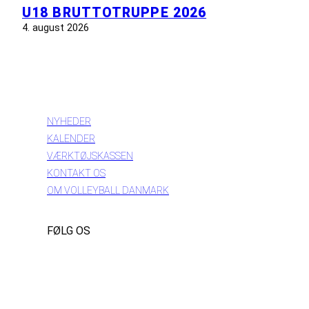
U18 BRUTTOTRUPPE 2026
4. august 2026
INFORMATION
NYHEDER
KALENDER
VÆRKTØJSKASSEN
KONTAKT OS
OM VOLLEYBALL DANMARK
FØLG OS
Instagram
https://www.facebook.com/danishbeachvolleytour
LinkedIn