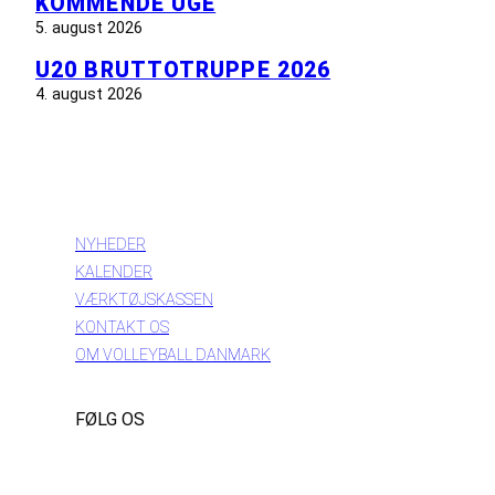
KOMMENDE UGE
5. august 2026
U20 BRUTTOTRUPPE 2026
4. august 2026
INFORMATION
NYHEDER
KALENDER
VÆRKTØJSKASSEN
KONTAKT OS
OM VOLLEYBALL DANMARK
FØLG OS
Instagram
https://www.facebook.com/danishbeachvolleytour
LinkedIn