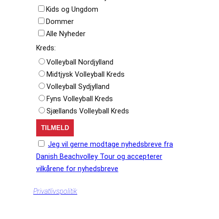
Kids og Ungdom
Dommer
Alle Nyheder
Kreds:
Volleyball Nordjylland
Midtjysk Volleyball Kreds
Volleyball Sydjylland
Fyns Volleyball Kreds
Sjællands Volleyball Kreds
Jeg vil gerne modtage nyhedsbreve fra
Danish Beachvolley Tour og accepterer
vilkårene for nyhedsbreve
Privatlivspolitik