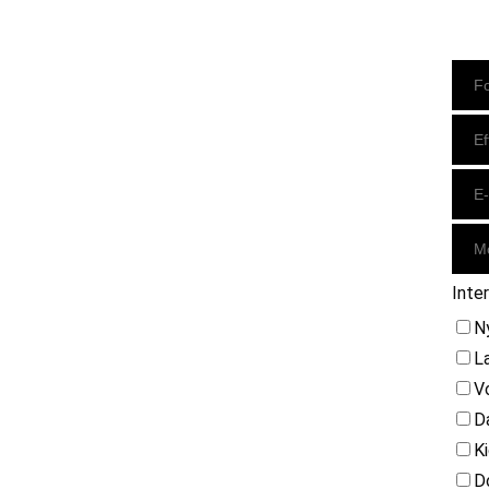
Instagram
https://www.facebook.com/danishbeachvolleytour
LinkedIn
Inte
N
L
V
D
K
D