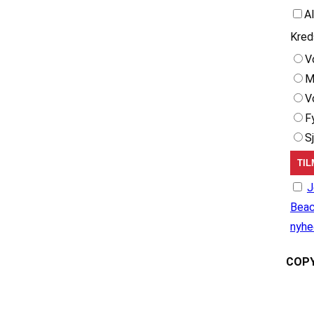
A
Kred
V
M
V
F
S
J
Beac
nyhe
COPY