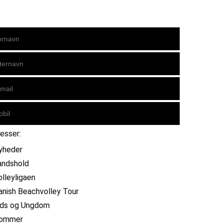
resser:
yheder
andshold
olleyligaen
anish Beachvolley Tour
ids og Ungdom
ommer