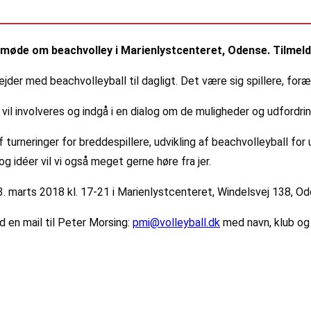
smøde om beachvolley i Marienlystcenteret, Odense. Tilmeld
ejder med beachvolleyball til dagligt. Det være sig spillere, foræl
 involveres og indgå i en dialog om de muligheder og udfordringe
 turneringer for breddespillere, udvikling af beachvolleyball f
idéer vil vi også meget gerne høre fra jer.
 marts 2018 kl. 17-21 i Marienlystcenteret, Windelsvej 138, Od
 en mail til Peter Morsing:
pmi@volleyball.dk
med navn, klub og e