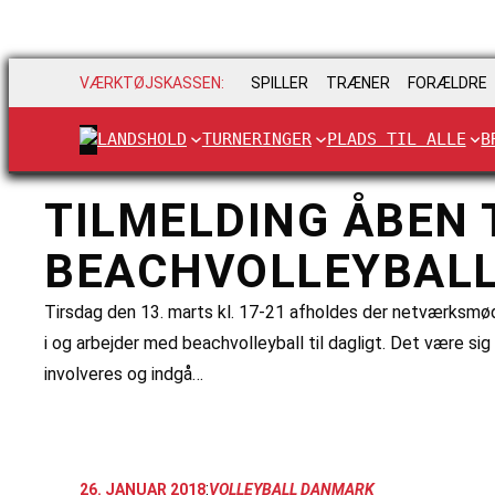
VÆRKTØJSKASSEN:
SPILLER
TRÆNER
FORÆLDRE
LANDSHOLD
TURNERINGER
PLADS TIL ALLE
B
TILMELDING ÅBEN
BEACHVOLLEYBAL
Tirsdag den 13. marts kl. 17-21 afholdes der netværksmøde
i og arbejder med beachvolleyball til dagligt. Det være sig
involveres og indgå…
:
26. JANUAR 2018
VOLLEYBALL DANMARK