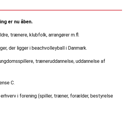
ing er nu åben.
dre, trænere, klubfolk, arrangører m.fl.
r, der ligger i beachvolleyball i Danmark.
or ungdomsspillere, træneruddannelse, uddannelse af
ense C.
rhverv i forening (spiller, træner, forælder, bestyrelse