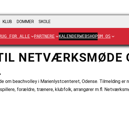
KLUB
DOMMER
SKOLE
RUG FOR ALLE
PARTNERE
KALENDER
WEBSHOP
OM OS
 TIL NETVÆRKSMØDE
L
 om beachvolley i Marienlystcenteret, Odense. Tilmelding er nu 
 spillere, forældre, trænere, klubfolk, arrangører m.fl. Netværks