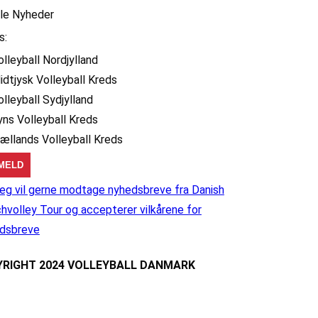
lle Nyheder
s:
olleyball Nordjylland
idtjysk Volleyball Kreds
olleyball Sydjylland
yns Volleyball Kreds
jællands Volleyball Kreds
eg vil gerne modtage nyhedsbreve fra Danish
hvolley Tour og accepterer vilkårene for
dsbreve
RIGHT 2024 VOLLEYBALL DANMARK