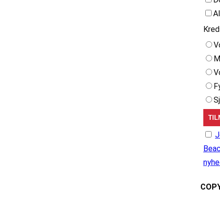
A
Kred
V
M
V
F
S
J
Beac
nyhe
COPY