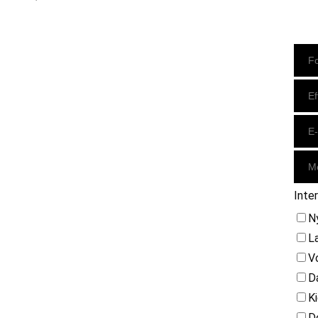
Instagram
https://www.facebook.com/danishbeachvolleytour
LinkedIn
Inte
N
L
V
D
K
D