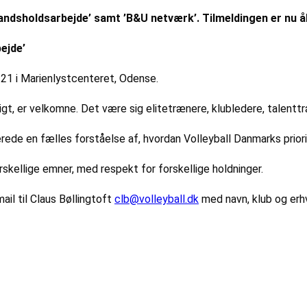
andsholdsarbejde’ samt ’B&U netværk’. Tilmeldingen er nu å
ejde’
21 i Marienlystcenteret, Odense.
gligt, er velkomne. Det være sig elitetrænere, klubledere, talentt
rede en fælles forståelse af, hvordan Volleyball Danmarks prio
skellige emner, med respekt for forskellige holdninger.
il til Claus Bøllingtoft
clb@volleyball.dk
med navn, klub og erhver