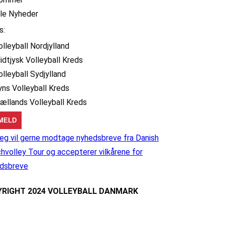
lle Nyheder
s:
olleyball Nordjylland
idtjysk Volleyball Kreds
olleyball Sydjylland
yns Volleyball Kreds
jællands Volleyball Kreds
eg vil gerne modtage nyhedsbreve fra Danish
hvolley Tour og accepterer vilkårene for
dsbreve
RIGHT 2024 VOLLEYBALL DANMARK