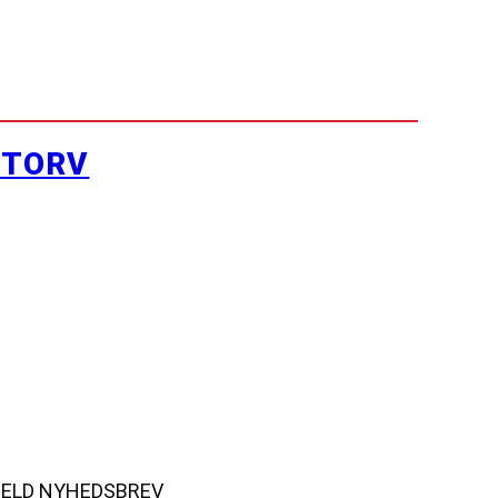
YTORV
MELD NYHEDSBREV