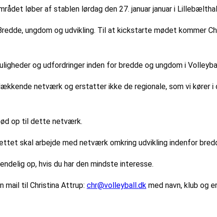
det løber af stablen lørdag den 27. januar januar i Lillebælthal
redde, ungdom og udvikling. Til at kickstarte mødet kommer Chr
uligheder og udfordringer inden for bredde og ungdom i Volleyba
nde netværk og erstatter ikke de regionale, som vi kører i de f
 mød op til dette netværk.
rettet skal arbejde med netværk omkring udvikling indenfor bre
endelig op, hvis du har den mindste interesse.
mail til Christina Attrup:
chr@volleyball.dk
med navn, klub og erh