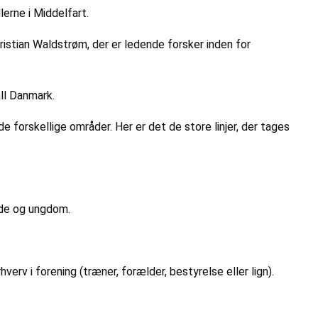
lerne i Middelfart.
istian Waldstrøm, der er ledende forsker inden for
ll Danmark.
orskellige områder. Her er det de store linjer, der tages
dde og ungdom.
verv i forening (træner, forælder, bestyrelse eller lign).