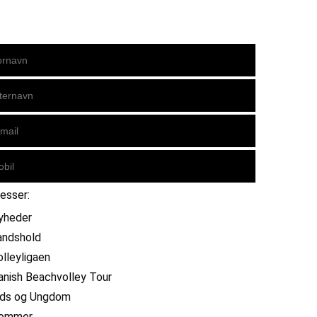
resser:
yheder
andshold
olleyligaen
anish Beachvolley Tour
ids og Ungdom
ommer