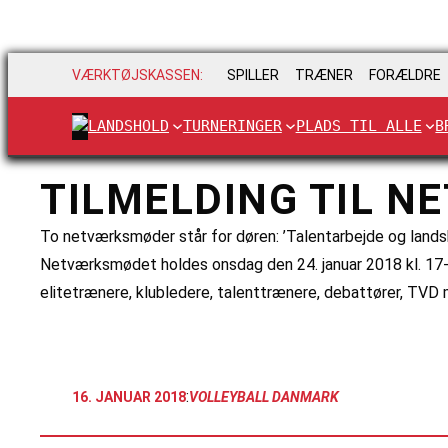
VÆRKTØJSKASSEN:
SPILLER
TRÆNER
FORÆLDRE
LANDSHOLD
TURNERINGER
PLADS TIL ALLE
B
TILMELDING TIL 
To netværksmøder står for døren: ’Talentarbejde og lands
Netværksmødet holdes onsdag den 24. januar 2018 kl. 17-21 
elitetrænere, klubledere, talenttrænere, debattører, TVD m
:
16. JANUAR 2018
VOLLEYBALL DANMARK