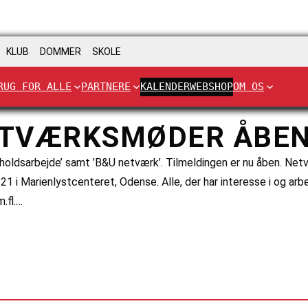
KLUB
DOMMER
SKOLE
RUG FOR ALLE
PARTNERE
KALENDER
WEBSHOP
OM OS
NETVÆRKSMØDER ÅBE
holdsarbejde’ samt ’B&U netværk’. Tilmeldingen er nu åben. Ne
i Marienlystcenteret, Odense. Alle, der har interesse i og arbej
.fl.…