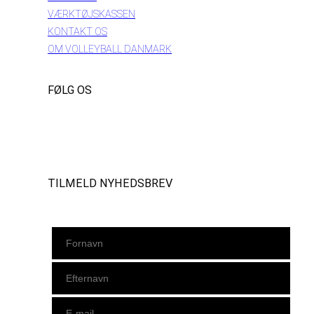
VÆRKTØJSKASSEN
KONTAKT OS
OM VOLLEYBALL DANMARK
FØLG OS
Instagram
https://www.facebook.com/danishbeachvolleytour
LinkedIn
TILMELD NYHEDSBREV