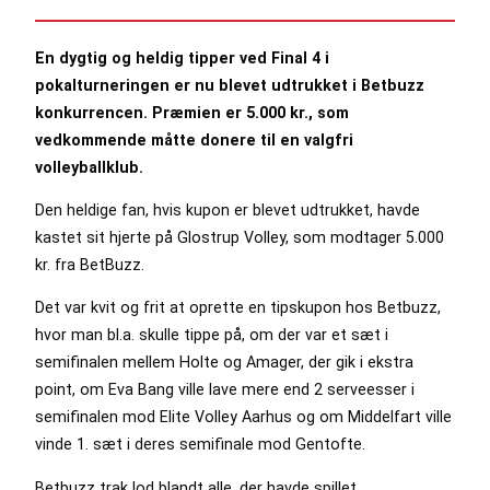
En dygtig og heldig tipper ved Final 4 i
pokalturneringen er nu blevet udtrukket i Betbuzz
konkurrencen. Præmien er 5.000 kr., som
vedkommende måtte donere til en valgfri
volleyballklub.
Den heldige fan, hvis kupon er blevet udtrukket, havde
kastet sit hjerte på Glostrup Volley, som modtager 5.000
kr. fra BetBuzz.
Det var kvit og frit at oprette en tipskupon hos Betbuzz,
hvor man bl.a. skulle tippe på, om der var et sæt i
semifinalen mellem Holte og Amager, der gik i ekstra
point, om Eva Bang ville lave mere end 2 serveesser i
semifinalen mod Elite Volley Aarhus og om Middelfart ville
vinde 1. sæt i deres semifinale mod Gentofte.
Betbuzz trak lod blandt alle, der havde spillet.