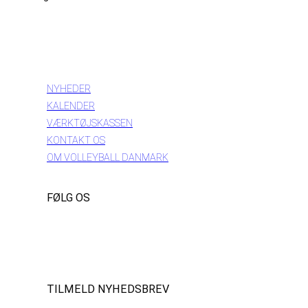
INFORMATION
NYHEDER
KALENDER
VÆRKTØJSKASSEN
KONTAKT OS
OM VOLLEYBALL DANMARK
FØLG OS
Instagram
https://www.facebook.com/danishbeachvolleytour
LinkedIn
TILMELD NYHEDSBREV