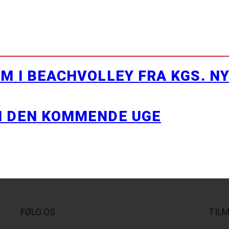
M I BEACHVOLLEY FRA KGS. N
I DEN KOMMENDE UGE
FØLG OS
TIL