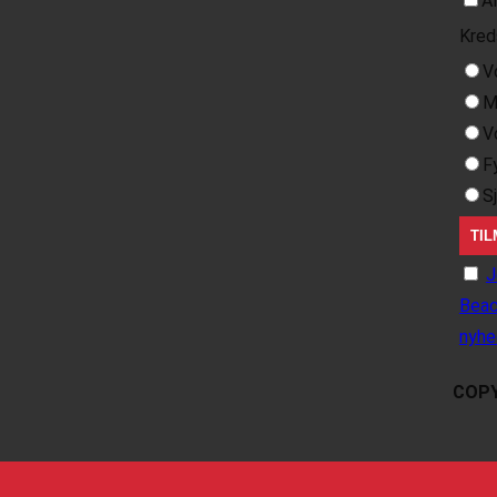
A
Kred
V
M
V
F
S
J
Beac
nyhe
COPY