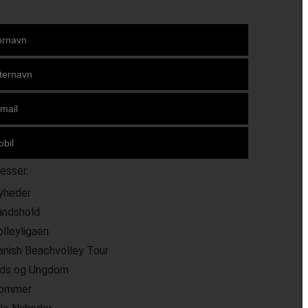
resser:
yheder
andshold
olleyligaen
anish Beachvolley Tour
ids og Ungdom
ommer