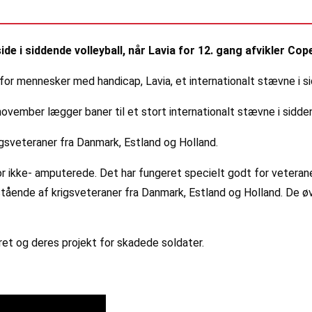
e i siddende volleyball, når Lavia for 12. gang afvikler Co
or mennesker med handicap, Lavia, et internationalt stævne i si
november lægger baner til et stort internationalt stævne i sidde
gsveteraner fra Danmark, Estland og Holland.
or ikke- amputerede. Det har fungeret specielt godt for veter
estående af krigsveteraner fra Danmark, Estland og Holland. De
ret og deres projekt for skadede soldater.