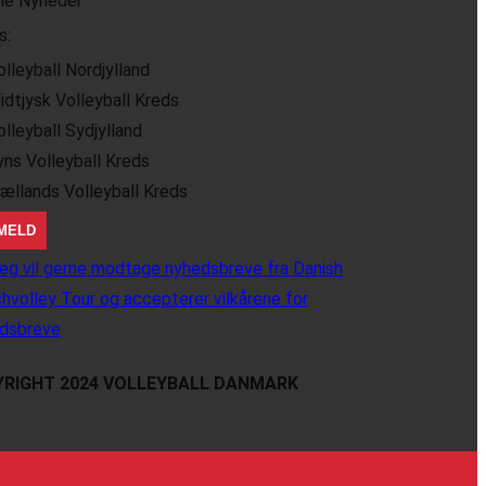
lle Nyheder
s:
olleyball Nordjylland
idtjysk Volleyball Kreds
olleyball Sydjylland
yns Volleyball Kreds
jællands Volleyball Kreds
eg vil gerne modtage nyhedsbreve fra Danish
hvolley Tour og accepterer vilkårene for
dsbreve
RIGHT 2024 VOLLEYBALL DANMARK