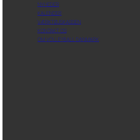
NYHEDER
KALENDER
VÆRKTØJSKASSEN
KONTAKT OS
OM VOLLEYBALL DANMARK