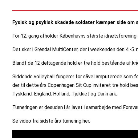
Fysisk og psykisk skadede soldater kæmper side om sid
For 12. gang afholder Københavns største idrætsforening f
Det sker i Grøndal MultiCenter, der i weekenden den 4.-5. 
Blandt de 12 deltagende hold er tre hold bestående af kri
Siddende volleyball fungerer for såvel amputerede som f
der til dette års Copenhagen Sit Cup inviteret tre hold b
Tyskland, England, Holland, Tjekkiet og Danmark.
Turneringen er desuden i år lavet i samarbejde med Forsva
Se video fra sidste års turnering her.