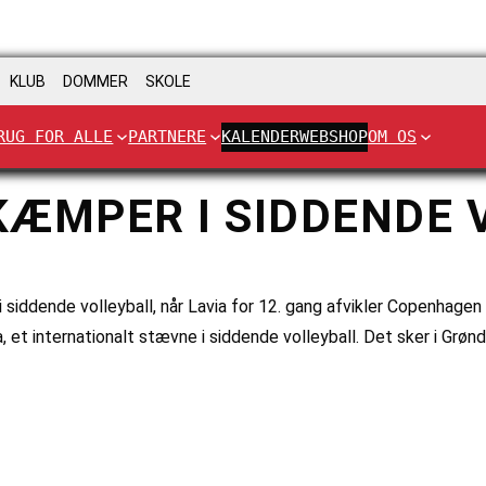
KLUB
DOMMER
SKOLE
RUG FOR ALLE
PARTNERE
KALENDER
WEBSHOP
OM OS
ÆMPER I SIDDENDE V
siddende volleyball, når Lavia for 12. gang afvikler Copenhage
 et internationalt stævne i siddende volleyball. Det sker i Grøn