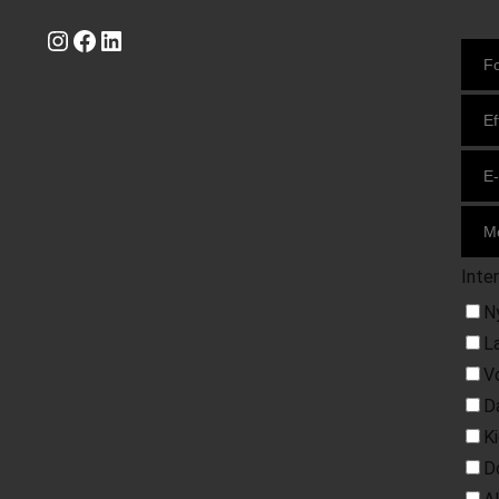
Instagram
https://www.facebook.com/danishbeachvolleytour
LinkedIn
Inte
N
L
V
D
K
D