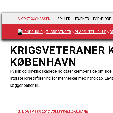
VÆRKTØJSKASSEN:
SPILLER
TRÆNER
FORÆLDRE
LANDSHOLD
TURNERINGER
PLADS TIL ALLE
B
KRIGSVETERANER K
KØBENHAVN
Fysisk og psykisk skadede soldater kæmper side om side i 
største idrætsforening for mennesker med handicap, Lavia,
lægger baner til…
:
2. NOVEMBER 2017
VOLLEYBALL DANMARK