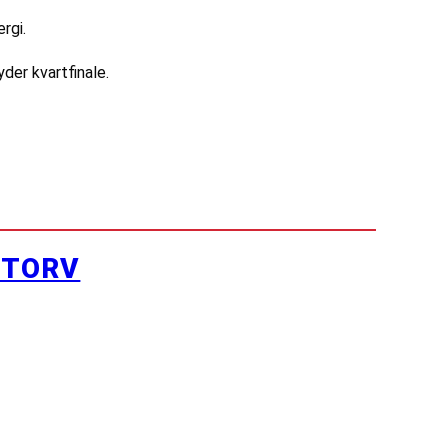
rgi.
der kvartfinale.
YTORV