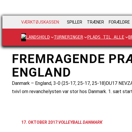
VÆRKTØJSKASSEN:
SPILLER
TRÆNER
FORÆLDRE
LANDSHOLD
TURNERINGER
PLADS TIL ALLE
B
FREMRAGENDE PRÆS
ENGLAND
Danmark – England, 3-0 (25-17, 25-17, 25-18)DU17 NEVZA D
tvivl om revanchelysten var stor hos Danmark. 1. sæt sta
:
17. OKTOBER 2017
VOLLEYBALL DANMARK