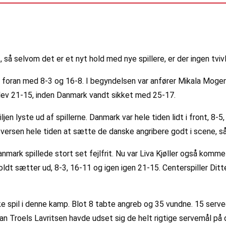
 så selvom det er et nyt hold med nye spillere, er der ingen tvi
 foran med 8-3 og 16-8. I begyndelsen var anfører Mikala Mogen
blev 21-15, inden Danmark vandt sikket med 25-17.
ljen lyste ud af spillerne. Danmark var hele tiden lidt i front, 
Iversen hele tiden at sætte de danske angribere godt i scene, 
nmark spillede stort set fejlfrit. Nu var Liva Kjøller også kommet
ldt sætter ud, 8-3, 16-11 og igen igen 21-15. Centerspiller Di
e spil i denne kamp. Blot 8 tabte angreb og 35 vundne. 15 serve
an Troels Lavritsen havde udset sig de helt rigtige servemål på 