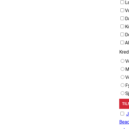
L
V
D
K
D
A
Kred
V
M
V
F
S
J
Beac