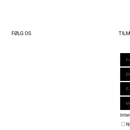
FØLG OS
TIL
Instagram
https://www.facebook.com/danishbeachvolleytour
LinkedIn
Inte
N