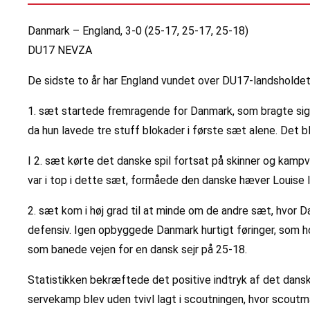
Danmark – England, 3-0 (25-17, 25-17, 25-18)
DU17 NEVZA
De sidste to år har England vundet over DU17-landsholdet,
1. sæt startede fremragende for Danmark, som bragte sig
da hun lavede tre stuff blokader i første sæt alene. Det 
I 2. sæt kørte det danske spil fortsat på skinner og kampvi
var i top i dette sæt, formåede den danske hæver Louise 
2. sæt kom i høj grad til at minde om de andre sæt, hvor Da
defensiv. Igen opbyggede Danmark hurtigt føringer, som ho
som banede vejen for en dansk sejr på 25-18.
Statistikken bekræftede det positive indtryk af det dansk
servekamp blev uden tvivl lagt i scoutningen, hvor scoutm