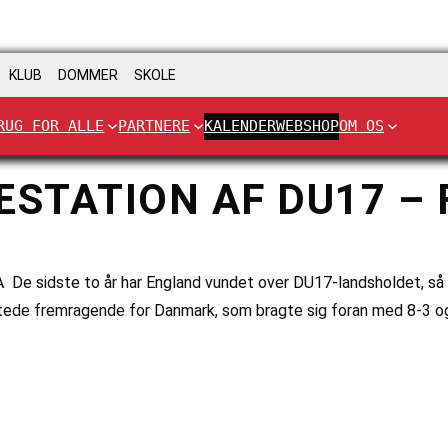
KLUB
DOMMER
SKOLE
RUG FOR ALLE
PARTNERE
KALENDER
WEBSHOP
OM OS
TATION AF DU17 – 
e sidste to år har England vundet over DU17-landsholdet, så se
rtede fremragende for Danmark, som bragte sig foran med 8-3 og