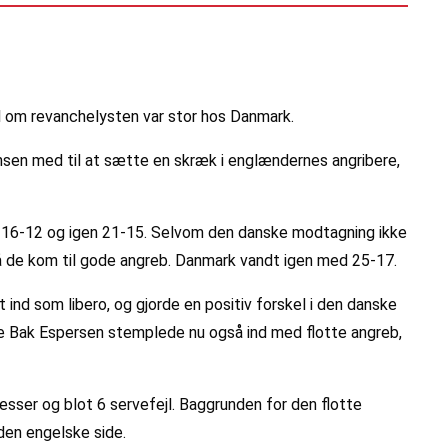
vl om revanchelysten var stor hos Danmark.
sen med til at sætte en skræk i englændernes angribere,
8-5, 16-12 og igen 21-15. Selvom den danske modtagning ikke
så de kom til gode angreb. Danmark vandt igen med 25-17.
 ind som libero, og gjorde en positiv forskel i den danske
tte Bak Espersen stemplede nu også ind med flotte angreb,
esser og blot 6 servefejl. Baggrunden for den flotte
den engelske side.