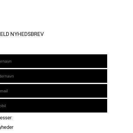
MELD NYHEDSBREV
resser:
yheder