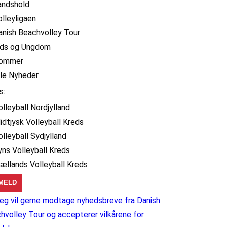
andshold
olleyligaen
anish Beachvolley Tour
ids og Ungdom
ommer
lle Nyheder
s:
olleyball Nordjylland
idtjysk Volleyball Kreds
olleyball Sydjylland
yns Volleyball Kreds
jællands Volleyball Kreds
eg vil gerne modtage nyhedsbreve fra Danish
hvolley Tour og accepterer vilkårene for