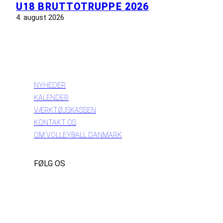
U18 BRUTTOTRUPPE 2026
4. august 2026
INFORMATION
NYHEDER
KALENDER
VÆRKTØJSKASSEN
KONTAKT OS
OM VOLLEYBALL DANMARK
FØLG OS
Instagram
https://www.facebook.com/danishbeachvolleytour
LinkedIn