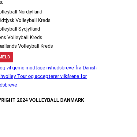
s:
olleyball Nordjylland
idtjysk Volleyball Kreds
olleyball Sydjylland
yns Volleyball Kreds
jællands Volleyball Kreds
eg vil gerne modtage nyhedsbreve fra Danish
hvolley Tour og accepterer vilkårene for
dsbreve
RIGHT 2024 VOLLEYBALL DANMARK