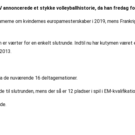
annoncerede et stykke volleyballhistorie, da han fredag fo
mmerne om kvindernes europamesterskaber i 2019, mens Frankrig, 
m er værter for en enkelt slutrunde. Indtil nu har kutymen været e
 2013.
fra de nuværende 16 deltagernationer.
de til slutrunden, mens der så er 12 pladser i spil i EM-kvalifikat
nde.