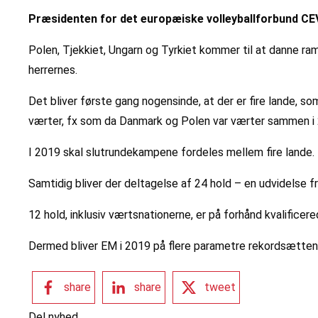
Præsidenten for det europæiske volleyballforbund CEV 
Polen, Tjekkiet, Ungarn og Tyrkiet kommer til at danne ra
herrernes.
Det bliver første gang nogensinde, at der er fire lande, so
værter, fx som da Danmark og Polen var værter sammen i
I 2019 skal slutrundekampene fordeles mellem fire lande.
Samtidig bliver der deltagelse af 24 hold – en udvidelse 
12 hold, inklusiv værtsnationerne, er på forhånd kvalificere
Dermed bliver EM i 2019 på flere parametre rekordsætte
share
share
tweet
Del nyhed