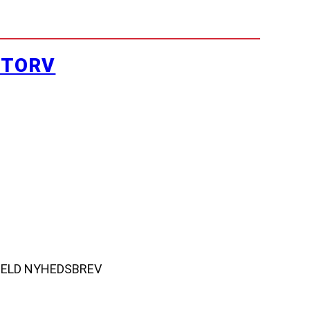
YTORV
MELD NYHEDSBREV