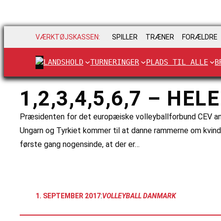
VÆRKTØJSKASSEN:
SPILLER
TRÆNER
FORÆLDRE
LANDSHOLD
TURNERINGER
PLADS TIL ALLE
B
1,2,3,4,5,6,7 – H
Præsidenten for det europæiske volleyballforbund CEV anno
Ungarn og Tyrkiet kommer til at danne rammerne om kvinder
første gang nogensinde, at der er…
:
1. SEPTEMBER 2017
VOLLEYBALL DANMARK