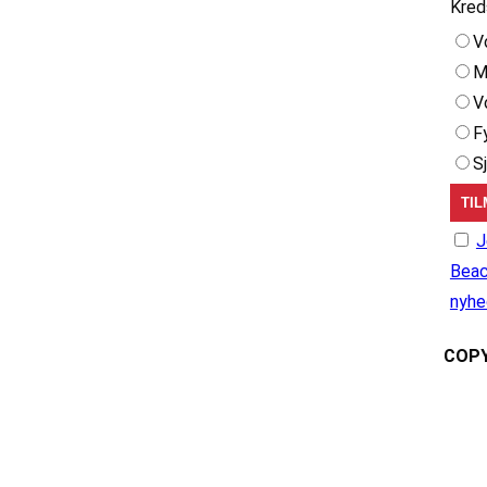
Kred
V
M
V
F
S
J
Beac
nyhe
COPY