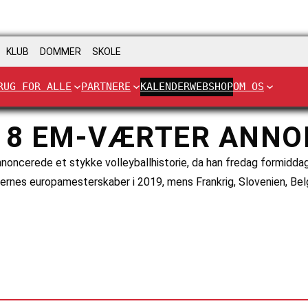
KLUB
DOMMER
SKOLE
RUG FOR ALLE
PARTNERE
KALENDER
WEBSHOP
OM OS
ELE 8 EM-VÆRTER ANN
ncerede et stykke volleyballhistorie, da han fredag formiddag 
nes europamesterskaber i 2019, mens Frankrig, Slovenien, Belgie