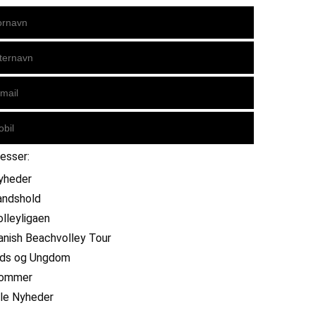
resser:
yheder
andshold
olleyligaen
anish Beachvolley Tour
ids og Ungdom
ommer
lle Nyheder