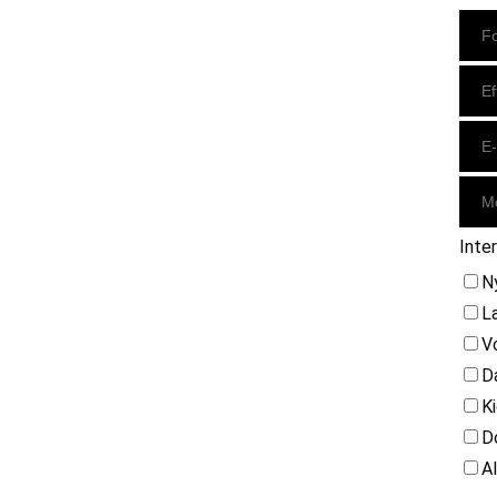
Instagram
https://www.facebook.com/danishbeachvolleytour
LinkedIn
Inte
N
L
V
D
K
D
A