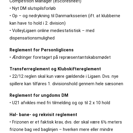
Competition Manager (eScoresheet)
• Nyt DM slutspilsforløb
• Op – og nedrykning til Danmarksserien (ift. at klubberne
kan have to hold i 2. division)
• VolleyLigaen online mediestatistisk – med
dispensationsmulighed
Reglement for Personliglicens
• Ændringer foretaget på repræsentantskabsmødet
Transferreglement og Klubskiftereglement
• 22/12 reglen skal kun være gældende i Ligaen. Dvs. nye
spillere kan tilføres 1. divisionshold gennem hele sæsonen
Reglement for ungdoms DM
• U21 afvikles med fri tilmelding og op til 2 x 10 hold
Hal- bane- og rekvisit reglement
• Frizonen er et faktisk krav, dvs. der skal være 6½ meters
frizone bag ved baglinjen – hverken mere eller mindre