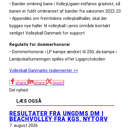
• Bander omkring bane i VolleyLigaen indføres gradvist, så
banen er fuldt omkranset af bander fra sæsonen 2022-23
• Appendiks om fremtidens volleyballhaller, skal der
bygges nye haller til volleyball i jeres område kontakt
venligst Volleyball Danmark for support
Regulativ for dommerhonorar
• Dommerhonorar i LP kampe ændret til 250, da kampe i
Landpokalturneringen spilles efter Ligaprotokollen
Volleyball Danmarks reglementer >>
share
share
tweet
Del nyhed
LÆS OGSÅ
RESULTATER FRA UNGDMS DM I
BEACHVOLLEY FRA KGS. NYTORV
7. august 2026