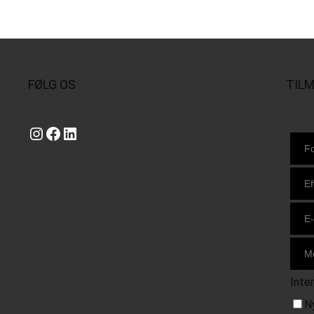
FØLG OS
TIL
Instagram
https://www.facebook.com/danishbeachvolleytour
LinkedIn
Inte
N