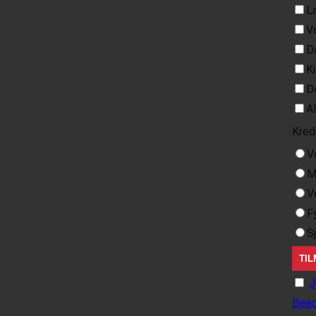
L
V
D
K
D
A
Kred
V
M
V
F
S
J
Beac