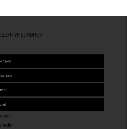
MELD NYHEDSBREV
resser:
yheder