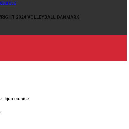
dsbreve
RIGHT 2024 VOLLEYBALL DANMARK
res hjemmeside.
.