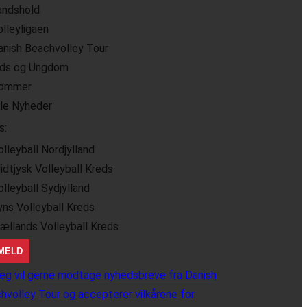
andshold
olleyligaen
anish Beachvolley Tour
ids og Ungdom
ommer
lle Nyheder
s:
olleyball Nordjylland
idtjysk Volleyball Kreds
olleyball Sydjylland
yns Volleyball Kreds
jællands Volleyball Kreds
eg vil gerne modtage nyhedsbreve fra Danish
hvolley Tour og accepterer vilkårene for