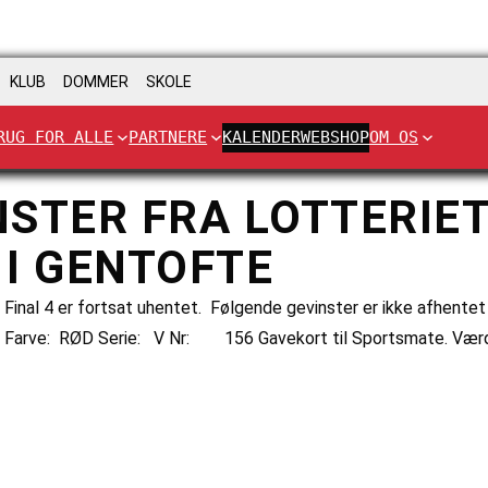
KLUB
DOMMER
SKOLE
RUG FOR ALLE
PARTNERE
KALENDER
WEBSHOP
OM OS
STER FRA LOTTERIET
I GENTOFTE
Final 4 er fortsat uhentet. Følgende gevinster er ikke afhente
p Farve: RØD Serie: V Nr: 156 Gavekort til Sportsmate. Værdi