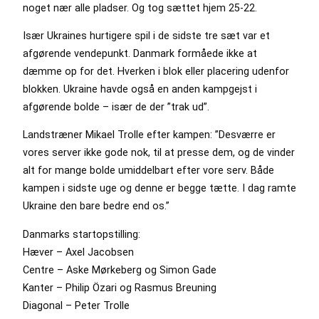
noget nær alle pladser. Og tog sættet hjem 25-22.
Især Ukraines hurtigere spil i de sidste tre sæt var et
afgørende vendepunkt. Danmark formåede ikke at
dæmme op for det. Hverken i blok eller placering udenfor
blokken. Ukraine havde også en anden kampgejst i
afgørende bolde – især de der ”trak ud”.
Landstræner Mikael Trolle efter kampen: ”Desværre er
vores server ikke gode nok, til at presse dem, og de vinder
alt for mange bolde umiddelbart efter vore serv. Både
kampen i sidste uge og denne er begge tætte. I dag ramte
Ukraine den bare bedre end os.”
Danmarks startopstilling:
Hæver – Axel Jacobsen
Centre – Aske Mørkeberg og Simon Gade
Kanter – Philip Özari og Rasmus Breuning
Diagonal – Peter Trolle