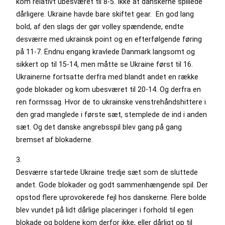
kom relativt ubesværet til 8-5. Ikke at danskerne spillede
dårligere. Ukraine havde bare skiftet gear. En god lang
bold, af den slags der gør volley spændende, endte
desværre med ukrainsk point og en efterfølgende føring
på 11-7. Endnu engang kravlede Danmark langsomt og
sikkert op til 15-14, men måtte se Ukraine først til 16.
Ukrainerne fortsatte derfra med blandt andet en række
gode blokader og kom ubesværet til 20-14. Og derfra en
ren formssag. Hvor de to ukrainske venstrehåndshittere i
den grad manglede i første sæt, stemplede de ind i anden
sæt. Og det danske angrebsspil blev gang på gang
bremset af blokaderne.
3.
Desværre startede Ukraine tredje sæt som de sluttede
andet. Gode blokader og godt sammenhængende spil. Der
opstod flere uprovokerede fejl hos danskerne. Flere bolde
blev vundet på lidt dårlige placeringer i forhold til egen
blokade og boldene kom derfor ikke, eller dårligt op til