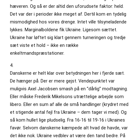
hæveren. Og så er der altid den uforudsete faktor: held.
Det var der i perioder ikke meget af. Dertil kom en tydelig
mismodighed hos vores drenge. Intet ville tilsyneladende
lykkes. Marginalboldene fik Ukraine. Ligesom sættet.
Ukraine har løftet sig klart gennem turneringen og tredje
sæt viste et hold – ikke en række
enkeltmandspræstationer.
4.
Danskerne er helt klar over betydningen her i fjerde sæt.
De hænger på. Der er mere gejst. Vendepunktet var
muligvis Axel Jacobsen smash på en ”dårlig” modtagning.
Eller måske Frederik Mikelsons utrættelige arbejde som
libero. Eller en sum af alle de små handlinger (krydret med
et stigende antal fejl fra Ukraine – dem tager vi med). Og
så kom hullet lige pludselig. Fra 16-16 til 19-16 i Ukraines
favør. Selvom danskerne kæmpede alt hvad de havde, var
det ikke nok. Ukraine vedblev at være den tand bedre. På