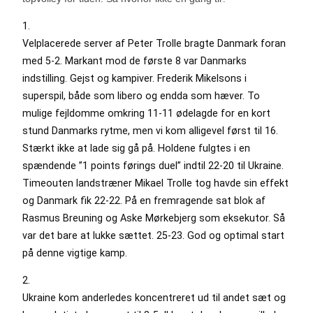
1.
Velplacerede server af Peter Trolle bragte Danmark foran
med 5-2. Markant mod de første 8 var Danmarks
indstilling. Gejst og kampiver. Frederik Mikelsons i
superspil, både som libero og endda som hæver. To
mulige fejldomme omkring 11-11 ødelagde for en kort
stund Danmarks rytme, men vi kom alligevel først til 16.
Stærkt ikke at lade sig gå på. Holdene fulgtes i en
spændende ”1 points førings duel” indtil 22-20 til Ukraine.
Timeouten landstræner Mikael Trolle tog havde sin effekt
og Danmark fik 22-22. På en fremragende sat blok af
Rasmus Breuning og Aske Mørkebjerg som eksekutor. Så
var det bare at lukke sættet. 25-23. God og optimal start
på denne vigtige kamp.
2.
Ukraine kom anderledes koncentreret ud til andet sæt og