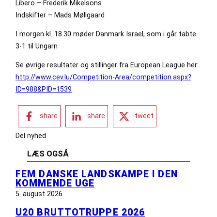
Libero – Frederik Mikelsons
Indskifter – Mads Møllgaard
I morgen kl. 18.30 møder Danmark Israel, som i går tabte
3-1 til Ungarn
Se øvrige resultater og stillinger fra European League her:
http://www.cev.lu/Competition-Area/competition.aspx?
ID=988&PID=1539
share
share
tweet
Del nyhed
LÆS OGSÅ
FEM DANSKE LANDSKAMPE I DEN
KOMMENDE UGE
5. august 2026
U20 BRUTTOTRUPPE 2026