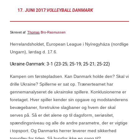
17. JUNI 2017
:
VOLLEYBALL DANMARK
Skrevet af
Thomas
Bro-Rasmussen
Herrelandsholdet, European League i Nyíregyháza (nordlige
Ungarn), lørdag d. 17.6.
Ukraine-Danmark: 3-1 (23-25; 25-19; 25-21; 25-22)
Kampen om førstepladsen. Kan Danmark holde den? Skal vi
drille Ukraine? Spillerne er sat op. Trænerteamet har
gennemanalyseret de ukrainske spillere. Konklusionerne er
foretaget. Hver spiller kender sin opgave og modstanderens
bevægebaner, foretrukne slagbaner og hvem der skal
serves på. Så er det alene op til dagsform, seriøsitet,
spændingsniveau og alle de andre parametre, der er vigtige
i topsport. Og Danmarks herrer leverer med sikkerhed
topvolley for tiden. Så hvorfor ikke en gang til?