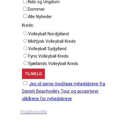
Kids og Ungdom
Dommer
Alle Nyheder
Kreds:
Volleyball Nordjylland
Midtjysk Volleyball Kreds
Volleyball Sydjylland
Fyns Volleyball Kreds
Sjællands Volleyball Kreds
Jeg vil gerne modtage nyhedsbreve fra
Danish Beachvolley Tour og accepterer
vilkårene for nyhedsbreve
Privatlivspolitik