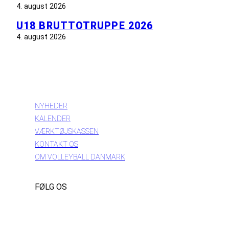
4. august 2026
U18 BRUTTOTRUPPE 2026
4. august 2026
INFORMATION
NYHEDER
KALENDER
VÆRKTØJSKASSEN
KONTAKT OS
OM VOLLEYBALL DANMARK
FØLG OS
Instagram
https://www.facebook.com/danishbeachvolleytour
LinkedIn