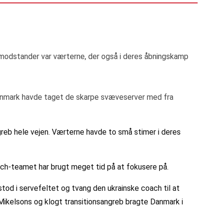
s modstander var værterne, der også i deres åbningskamp
nmark havde taget de skarpe svæveserver med fra
reb hele vejen. Værterne havde to små stimer i deres
coach-teamet har brugt meget tid på at fokusere på.
tod i servefeltet og tvang den ukrainske coach til at
k Mikelsons og klogt transitionsangreb bragte Danmark i