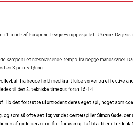
ge i 1. runde af European League-gruppespillet i Ukraine. Dagen
nede kampen i et hæsblæsende tempo fra begge mandskaber. Da
d en 3 points føring.
lleyball fra begge hold med kraftfulde server og effektive ang
åledes til den 2. tekniske timeout foran 16-14.
jl af. Holdet fortsatte ufortrødent deres eget spil, noget som 
 og som så ofte set før, var det centerspiller Simon Gade, der s
ionen af gode server og flot forsvarsspil af bl.a. libero Frederi