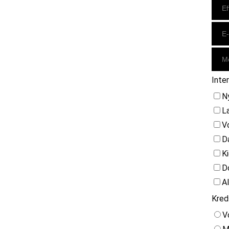
Inte
N
L
V
D
K
D
A
Kred
V