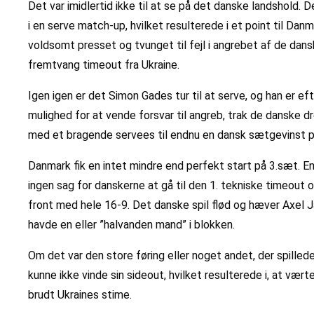
Det var imidlertid ikke til at se på det danske landshold.
i en serve match-up, hvilket resulterede i et point til Da
voldsomt presset og tvunget til fejl i angrebet af de dans
fremtvang timeout fra Ukraine.
Igen igen er det Simon Gades tur til at serve, og han er e
mulighed for at vende forsvar til angreb, trak de danske
med et bragende servees til endnu en dansk sætgevinst p
Danmark fik en intet mindre end perfekt start på 3.sæt. En
ingen sag for danskerne at gå til den 1. tekniske timeout
front med hele 16-9. Det danske spil flød og hæver Axel J
havde en eller ”halvanden mand” i blokken.
Om det var den store føring eller noget andet, der spilled
kunne ikke vinde sin sideout, hvilket resulterede i, at v
brudt Ukraines stime.