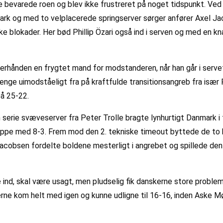
 De bevarede roen og blev ikke frustreret på noget tidspunkt. Ve
nmark og med to velplacerede springserver sørger anfører Axel J
ke blokader. Her bød Phillip Özari også ind i serven og med en k
fterhånden en frygtet mand for modstanderen, når han går i serve
 drenge uimodståeligt fra på kraftfulde transitionsangreb fra i
å 25-22.
 serie svæveserver fra Peter Trolle bragte lynhurtigt Danmark i 
 oppe med 8-3. Frem mod den 2. tekniske timeout byttede de to h
acobsen fordelte boldene mesterligt i angrebet og spillede den 
e ind, skal være usagt, men pludselig fik danskerne store problem
ærterne kom helt med igen og kunne udligne til 16-16, inden Aske