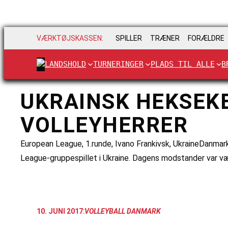
VÆRKTØJSKASSEN:
SPILLER
TRÆNER
FORÆLDRE
LANDSHOLD
TURNERINGER
PLADS TIL ALLE
B
UKRAINSK HEKSEKE
VOLLEYHERRER
European League, 1.runde, Ivano Frankivsk, UkraineDanmark-
League-gruppespillet i Ukraine. Dagens modstander var vær
:
10. JUNI 2017
VOLLEYBALL DANMARK