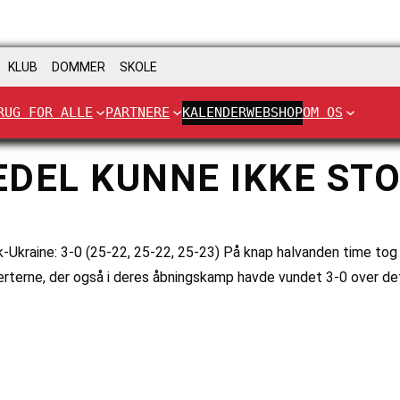
KLUB
DOMMER
SKOLE
RUG FOR ALLE
PARTNERE
KALENDER
WEBSHOP
OM OS
DEL KUNNE IKKE ST
Ukraine: 3-0 (25-22, 25-22, 25-23) På knap halvanden time tog D
terne, der også i deres åbningskamp havde vundet 3-0 over det 4