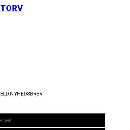
YTORV
MELD NYHEDSBREV