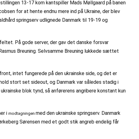
d stillingen 13-17 kom kantspiller Mads Møllgaard på banen
acobsen for at hente endnu mere ind på Ukraine, der blev
naldhård springserv udlignede Danmark til 19-19 og
feltet. På gode server, der gav det danske forsvar
sær Rasmus Breuning. Selvsamme Breuning lukkede sættet
front, intet fungerede på den ukrainske side, og det er
old stort set sideout, og Danmark var således stadig i
ukrainske blok tynd, så anførerens angribere konstant kun
er i
med den ukrainske springserv. Danmark
modtagningen
 Mørkeberg Sørensen med et godt stik angreb endelig får