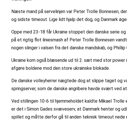
Næste mand på servelinjen var Peter Trolle Bonnesen, der
og sidste timeout. Lige lidt hjalp det dog, og Danmark øge
Oppe med 23-18 får Ukraine stoppet den danske serie og vi
på et rigtig flot liniesmash af Peter Trolle Bonnesen van
nogen slinger i valsen fra det danske mandskab, og Philli
Ukraine kom også blæsende ud til 2. sæt med stor power 
afgøre boldene mod den store ukrainske blokade.
De danske volleyherrer nægtede dog at slippe taget og va
springserver, som de danske angribere havde svært ved at 
Ved stillingen 10-6 til hjemmeholdet kaldte Mikael Trolle 
er det i Simon Gades svæveserv, at Danmark henter og udli
spillet og måtte derfor gå til anden teknisk timeout nede