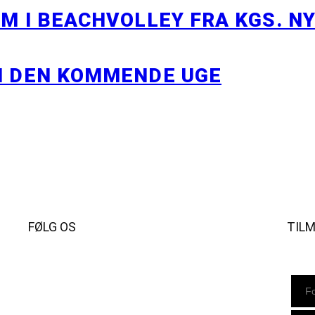
M I BEACHVOLLEY FRA KGS. N
I DEN KOMMENDE UGE
FØLG OS
TIL
Instagram
https://www.facebook.com/danishbeachvolleytour
LinkedIn