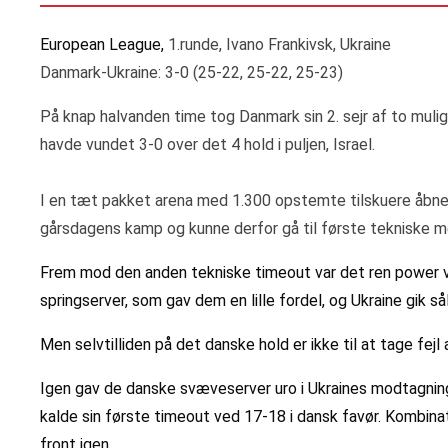
European League,
1.runde, Ivano Frankivsk, Ukraine
Danmark-Ukraine: 3-0 (25-22, 25-22, 25-23)
På knap halvanden time tog Danmark sin 2. sejr af to muli
havde vundet 3-0 over det 4 hold i puljen, Israel.
I en tæt pakket arena med 1.300 opstemte tilskuere åb
gårsdagens kamp og kunne derfor gå til første tekniske me
Frem mod den anden tekniske timeout var det ren power vo
springserver, som gav dem en lille fordel, og Ukraine gik s
Men selvtilliden på det danske hold er ikke til at tage fe
Igen gav de danske svæveserver uro i Ukraines modtagning,
kalde sin første timeout ved 17-18 i dansk favør. Kombinat
front igen.