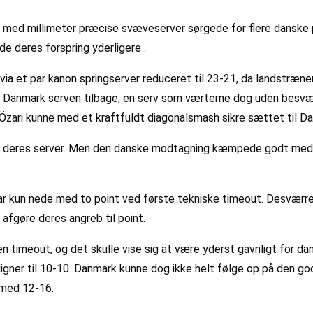
 med millimeter præcise svæveserver sørgede for flere danske 
de deres forspring yderligere .
a et par kanon springserver reduceret til 23-21, da landstræne
dt Danmark serven tilbage, en serv som værterne dog uden besvær
p Özari kunne med et kraftfuldt diagonalsmash sikre sættet til 
i deres server. Men den danske modtagning kæmpede godt med a
r kun nede med to point ved første tekniske timeout. Desværre 
afgøre deres angreb til point.
en timeout, og det skulle vise sig at være yderst gavnligt for da
gner til 10-10. Danmark kunne dog ikke helt følge op på den god
 med 12-16.