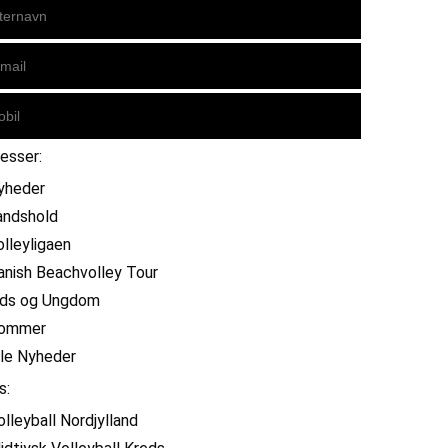
resser:
yheder
andshold
olleyligaen
anish Beachvolley Tour
ids og Ungdom
ommer
lle Nyheder
s:
olleyball Nordjylland