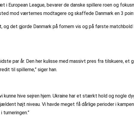
i European League, bevarer de danske spillere roen og fokusm o
fsted mod værternes modtagere og skaffede Danmark en 3 point
t, og det gjorde Danmark på fornem vis og på første matchbold 
idste par år. Den her kulisse med massivt pres fra tilskuere, et g
dit til spillerne,” siger han.
 vi kunne hive sejren hjem. Ukraine har et stærkt hold og nogle d
sjældent højt niveau. Vi havde meget få dårlige perioder i kampen
i turneringen.”