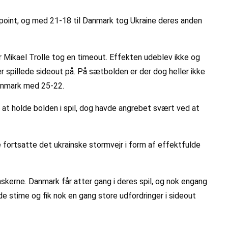
point, og med 21-18 til Danmark tog Ukraine deres anden
r Mikael Trolle tog en timeout. Effekten udeblev ikke og
 spillede sideout på. På sætbolden er der dog heller ikke
Danmark med 25-22.
t holde bolden i spil, dog havde angrebet svært ved at
fortsatte det ukrainske stormvejr i form af effektfulde
nskerne. Danmark får atter gang i deres spil, og nok engang
e stime og fik nok en gang store udfordringer i sideout