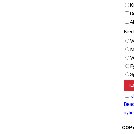
K
D
A
Kred
V
M
V
F
S
J
Beac
nyhe
COPY