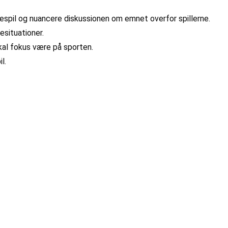
gespil og nuancere diskussionen om emnet overfor spillerne.
esituationer.
skal fokus være på sporten.
l.