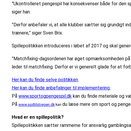
”Ukontrolleret pengespil har konsekvenser både for den spo
siger han.
”Derfor anbefaler vi, at alle klubber sætter sig grundigt i
trænere,” siger Sven Brix.
Spillepolitikken introduceres i løbet af 2017 og skal genere
”Matchfixing-dagsordenen har øget opmærksomheden på gamb
leder til matchfixing. Derfor er vi generelt glade for at f
Her kan du finde selve politikken
.
Her kan du finde anbefalinger til implementering.
På
www.sportogpengespil.dk
kan du finde materiale og væ
På
du læse mere om sport og penge
www.spiltilstregen.dk
kan
Hvad er en spillepolitik?
Spillepolitikken sætter rammerne for ansvarlig gambling