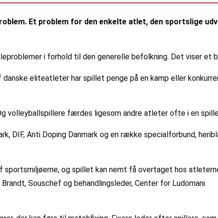
roblem. Et problem for den enkelte atlet, den sportslige udvi
problemer i forhold til den generelle befolkning. Det viser et br
danske eliteatleter har spillet penge på en kamp eller konkurren
olleyballspillere færdes ligesom andre atleter ofte i en spille
DIF, Anti Doping Danmark og en række specialforbund, heriblandt
portsmiljøerne, og spillet kan nemt få overtaget hos atleterne.
e Brandt, Souschef og behandlingsleder, Center for Ludomani.