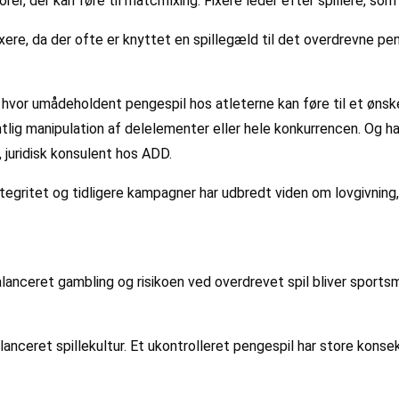
rer, der kan føre til matchfixing. Fixere leder efter spillere, s
fixere, da der ofte er knyttet en spillegæld til det overdrevne 
, hvor umådeholdent pengespil hos atleterne kan føre til et ønsk
tlig manipulation af delelementer eller hele konkurrencen. Og ha
, juridisk konsulent hos ADD.
tegritet og tidligere kampagner har udbredt viden om lovgivning,
lanceret gambling og risikoen ved overdrevet spil bliver sports
balanceret spillekultur. Et ukontrolleret pengespil har store kon