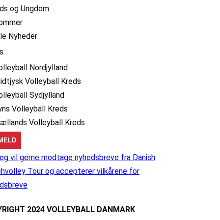
ids og Ungdom
ommer
lle Nyheder
s:
olleyball Nordjylland
idtjysk Volleyball Kreds
olleyball Sydjylland
yns Volleyball Kreds
jællands Volleyball Kreds
eg vil gerne modtage nyhedsbreve fra Danish
hvolley Tour og accepterer vilkårene for
dsbreve
RIGHT 2024 VOLLEYBALL DANMARK