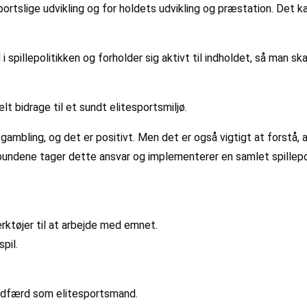
rtslige udvikling og for holdets udvikling og præstation. Det ka
nd i spillepolitikken og forholder sig aktivt til indholdet, så ma
lt bidrage til et sundt elitesportsmiljø.
ling, og det er positivt. Men det er også vigtigt at forstå, 
orbundene tager dette ansvar og implementerer en samlet spillepo
rktøjer til at arbejde med emnet.
spil.
sadfærd som elitesportsmand.