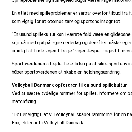
Spilleproblemer og spillegæld udgør væsentlige risikofakto
En atlet med spilleproblemer er sårbar overfor tilbud fra 
som vigtig for atleternes tarv og sportens integritet.
“En usund spillekultur kan i værste fald være en glidebane
sejr, så med spil på egne nederlag og derefter måske egen
umuligt at finde vejen tilbage,” siger Jesper Frigast Larsen
Sportsverdenen arbejder hele tiden på at sikre sportens in
håber sportsverdenen at skabe en holdningsændring.
Volleyball Danmark opfordrer til en sund spillekultur
Ved at sætte tydelige rammer for spillet, informere om ba
matchfixing.
”Det er vigtigt, at vi i volleyball skaber rammerne for en 
Brix, elitechef i Volleyball Danmark.