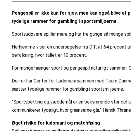
Pengespil er ikke kun for sjov, men kan også blive et p
tydelige rammer for gambling i sportsmiljøerne.
Sportsudøvere spiller mere og har tre gange så mange spille
Herhjemme viser en undersøgelse fra DIF, at 64 procent af 
befolkning, hvor tallet er 10 procent.
For mange hænger sport og pengespil naturligt sammen. Og v
Derfor har Center for Ludomani sammen med Team Danmark, 
sætter tydelige rammer for gambling i sportsmiljøerne.
”Sportsbetting og væddemål er en bekymrende stor del af s
kommunikerer tydeligt, hvor grænserne går,” Henrik Thran
Øget risiko for ludomani og matchfixing