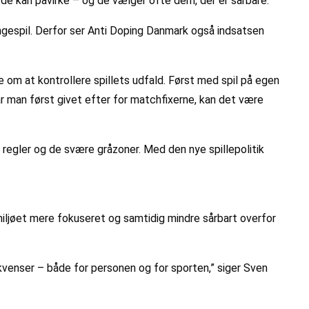
om de kan påvirke – og de vælger ofte dem, der er sårbare.
pengespil. Derfor ser Anti Doping Danmark også indsatsen
e om at kontrollere spillets udfald. Først med spil på egen
r man først givet efter for matchfixerne, kan det være
 regler og de svære gråzoner. Med den nye spillepolitik
miljøet mere fokuseret og samtidig mindre sårbart overfor
sekvenser – både for personen og for sporten,” siger Sven