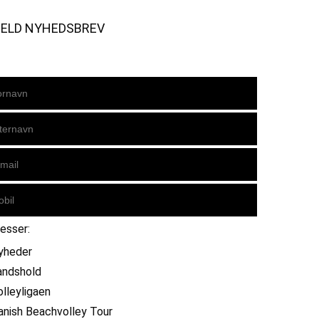
MELD NYHEDSBREV
resser:
yheder
andshold
olleyligaen
anish Beachvolley Tour