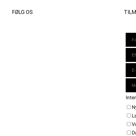
FØLG OS
TIL
Instagram
https://www.facebook.com/danishbeachvolleytour
LinkedIn
Inte
N
L
V
D