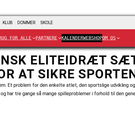
KLUB
DOMMER
SKOLE
RUG FOR ALLE
PARTNERE
KALENDER
WEBSHOP
OM OS
NSK ELITEIDRÆT SÆ
OR AT SIKRE SPORTE
em. Et problem for den enkelte atlet, den sportslige udvikling og
og har tre gange så mange spilleproblemer i forhold til den gener