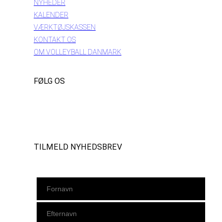
NYHEDER
KALENDER
VÆRKTØJSKASSEN
KONTAKT OS
OM VOLLEYBALL DANMARK
FØLG OS
Instagram
https://www.facebook.com/danishbeachvolleytour
LinkedIn
TILMELD NYHEDSBREV