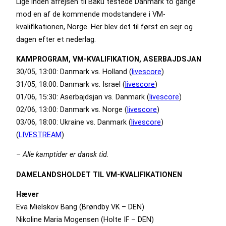
Lige inden afrejsen til Baku testede Danmark to gange
mod en af de kommende modstandere i VM-
kvalifikationen, Norge. Her blev det til først en sejr og
dagen efter et nederlag.
KAMPROGRAM, VM-KVALIFIKATION, ASERBAJDSJAN
30/05, 13:00: Danmark vs. Holland (
livescore
)
31/05, 18:00: Danmark vs. Israel (
livescore
)
01/06, 15:30: Aserbajdsjan vs. Danmark (
livescore
)
02/06, 13:00: Danmark vs. Norge (
livescore
)
03/06, 18:00: Ukraine vs. Danmark (
livescore
)
(
LIVESTREAM
)
– Alle kamptider er dansk tid.
DAMELANDSHOLDET TIL VM-KVALIFIKATIONEN
Hæver
Eva Mielskov Bang (Brøndby VK – DEN)
Nikoline Maria Mogensen (Holte IF – DEN)