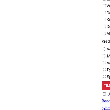
V
D
K
D
A
Kred
V
M
V
F
S
J
Beac
nyhe