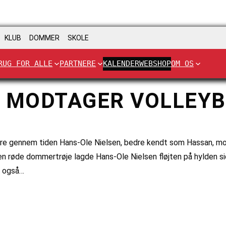
KLUB
DOMMER
SKOLE
RUG FOR ALLE
PARTNERE
KALENDER
WEBSHOP
OM OS
N MODTAGER VOLLEY
ere gennem tiden Hans-Ole Nielsen, bedre kendt som Hassan, m
en røde dommertrøje lagde Hans-Ole Nielsen fløjten på hylden 
n også…