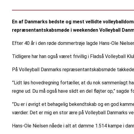
En af Danmarks bedste og mest vellidte volleyballdo
repræsentantskabsmøde i weekenden Volleyball Dan
Efter 40 år i den røde dommertrøje lagde Hans-Ole Nielse
Tidligere har han også været frivillig i Fladså Volleyball 
På Volleyball Danmarks repræsentantskabsmøde takkede f
”Lidt løs hovedregning fortæller, at du nok sammenlagt ha
regne ud. Du må også have slidt en del fløjter op,” sagde 
”Du er i øvrigt et behagelig bekendtskab og en god kammer
værdier. Det er mig en stor ære på Volleyball Danmarks ve
Hans-Ole Nielsen nåede i alt at dømme 1.514 kampe i da