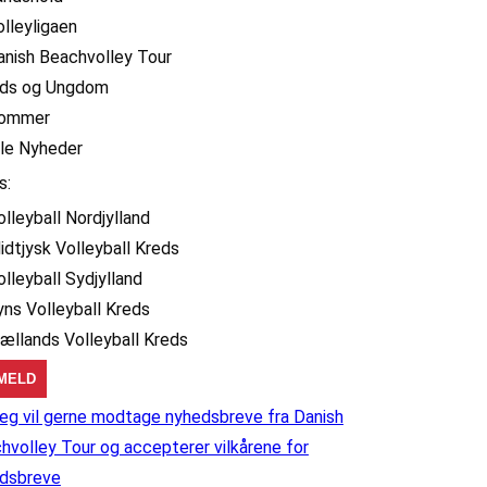
olleyligaen
anish Beachvolley Tour
ids og Ungdom
ommer
lle Nyheder
s:
olleyball Nordjylland
idtjysk Volleyball Kreds
olleyball Sydjylland
yns Volleyball Kreds
jællands Volleyball Kreds
eg vil gerne modtage nyhedsbreve fra Danish
hvolley Tour og accepterer vilkårene for
dsbreve