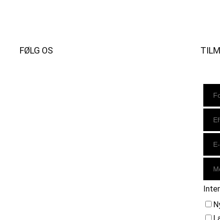
FØLG OS
TIL
Instagram
https://www.facebook.com/danishbeachvolleytour
LinkedIn
Inte
N
L