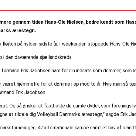
mmere gennem tiden Hans-Ole Nielsen, bedre kendt som Has
marks ærestegn.
n fløjten på hylden sidste år. I weekenden stoppede Hans-Ole N
Klub i den daværende sjællandskreds.
ormand Erik Jacobsen ham for sin indsats som dommer, som led
r været hjemmefra for at dømme i op mod to år. Hvis man så tænk
formand Erik Jacobsen.
at. Og så ønsker at fastholde de gamle dyder, som foreningsliv
gne at tildele dig Volleyball Danmarks ærestegn,” sagde Erik Ja
nmarksturneringen, 42 internationale kampe samt et hav af bla