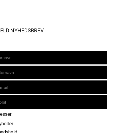
MELD NYHEDSBREV
resser:
yheder
andshold