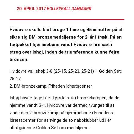
20. APRIL 2017
:
VOLLEYBALL DANMARK
Hvidovre skulle blot bruge 1 time og 45 minutter på at
sikre sig DM-bronzemedaljerne for 2. år i træk. På en
tætpakket hjemmebane vandt Hvidovre fire sæt i
streg over Ishøj, inden de triumferende kunne fejre
bronzen.
Hvidovre vs. Ishøj: 3-0 (25-15, 25-23, 25-21) – Golden Set:
25-17
2. DM-bronzekamp, Friheden Idrætscenter
Ishøj havde taget det første stik i bronzekampen, da de
hjemme vandt 3-1. Hvidovre var dermed tvunget til at
vinde den 2. bronzekamp på hjemmebane i Frihedens
Idrætscenter for at tvinge de to naboklubber ud i ét
altafgørende Golden Set om medaljerne.