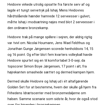
Hvidovre virkede utrolig opsatte fra første serv af og
lagde et tungt servetryk på Ishøj. Mens Hvidovres
hårdtslående hænder hamrede 12 serveesser i gulvet,
måtte Ishøj i modsætning nøjes med blot 2 serveesser i
den ordinære bronzekamp.
Hvidovre trak på mange spillere i sejren, der aldrig rigtig
var tvivl om. Nicolai Houmann, Jens Wael Feldthus og
Jonathan Gunge Jørgensen scorede henholdsvis 14, 15
og 16 point. Og efter blot fem kvarters volleyball havde
Hvidovre spurtet sig en til komfortabel 3-0-sejr, da
topscorer Simon Boye Jørgensen, 17 point i alt, fra
højrekanten smashede sættet og dermed kampen hjem.
Dermed skulle Hvidovre og Ishøj ud i ét altafgørende
Golden Set for at bestemme, hvem der skulle gå hjem fra
Frihedens Idrætscenter med bronzemedaljerne om
halsen. Samme scenarie som sidste år, hvor de også stod
over for hinanden i bronzekampen.