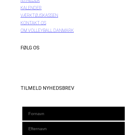
NYHEDER
KALENDER
VÆRKTØJSKASSEN
KONTAKT OS
OM VOLLEYBALL DANMARK
FØLG OS
Instagram
https://www.facebook.com/danishbeachvolleytour
LinkedIn
TILMELD NYHEDSBREV