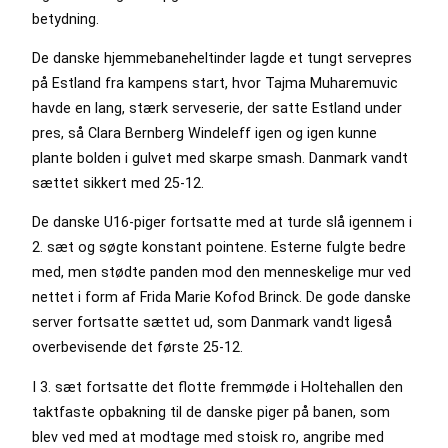
betydning.
De danske hjemmebaneheltinder lagde et tungt servepres
på Estland fra kampens start, hvor Tajma Muharemuvic
havde en lang, stærk serveserie, der satte Estland under
pres, så Clara Bernberg Windeleff igen og igen kunne
plante bolden i gulvet med skarpe smash. Danmark vandt
sættet sikkert med 25-12.
De danske U16-piger fortsatte med at turde slå igennem i
2. sæt og søgte konstant pointene. Esterne fulgte bedre
med, men stødte panden mod den menneskelige mur ved
nettet i form af Frida Marie Kofod Brinck. De gode danske
server fortsatte sættet ud, som Danmark vandt ligeså
overbevisende det første 25-12.
I 3. sæt fortsatte det flotte fremmøde i Holtehallen den
taktfaste opbakning til de danske piger på banen, som
blev ved med at modtage med stoisk ro, angribe med