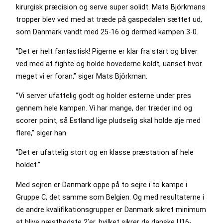
kirurgisk præcision og serve super solidt. Mats Björkmans
tropper blev ved med at træde på gaspedalen sættet ud,
som Danmark vandt med 25-16 og dermed kampen 3-0.
”Det er helt fantastisk! Pigerne er klar fra start og bliver
ved med at fighte og holde hovederne koldt, uanset hvor
meget vi er foran,” siger Mats Björkman.
”Vi server ufattelig godt og holder esterne under pres
gennem hele kampen. Vi har mange, der træder ind og
scorer point, så Estland lige pludselig skal holde øje med
flere,” siger han.
”Det er ufattelig stort og en klasse præstation af hele
holdet.”
Med sejren er Danmark oppe på to sejre i to kampe i
Gruppe C, det samme som Belgien. Og med resultaterne i
de andre kvalifikationsgrupper er Danmark sikret minimum
at blive næstbedste 2’er, hvilket sikrer de danske U16-