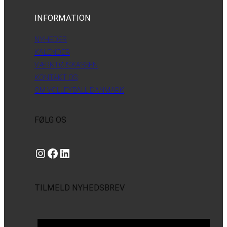
INFORMATION
NYHEDER
KALENDER
VÆRKTØJSKASSEN
KONTAKT OS
OM VOLLEYBALL DANMARK
FØLG OS
Instagram
https://www.facebook.com/danishbeachvolleytour
LinkedIn
TILMELD NYHEDSBREV