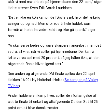
står vi med matchbold på hjemmebane den 22. april,” siger
Holte-træner Sven-Erik Borch Lauridsen.
”Det er ikke en køn kamp i de første sæt, hvor det virkelig
svinger op og ned. Men stor ros til hele holdet, som
formår at holde hovedet koldt og ikke gå i panik,” siger
han.
”Vi skal serve bedre og være skarpere i angrebet, men det
ved vi, at vi er, når vi spiller på hjemmebane. Der kan vi
løfte vores spil med 20 procent, så jeg håber ikke, at den
afgørende finale bliver ligeså tæt.”
Den anden og afgørende DM-finale spilles den 22. april
klokken 16:00 i Ny Holtehal i Holte (
Se kampen på Volley
TV her
).
Vinder holdene en kamp hver, spiller de i forlængelse af
sidste finale ét enkelt og altafgørende Golden Set til 25
point om at blive dansk mester.