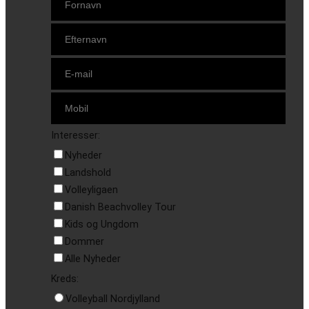
Interesser:
Nyheder
Landshold
Volleyligaen
Danish Beachvolley Tour
Kids og Ungdom
Dommer
Alle Nyheder
Kreds:
Volleyball Nordjylland