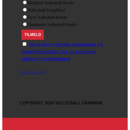
Midtjysk Volleyball Kreds
Volleyball Sydjylland
Fyns Volleyball Kreds
Sjællands Volleyball Kreds
Jeg vil gerne modtage nyhedsbreve fra
Danish Beachvolley Tour og accepterer
vilkårene for nyhedsbreve
Privatlivspolitik
COPYRIGHT 2024 VOLLEYBALL DANMARK