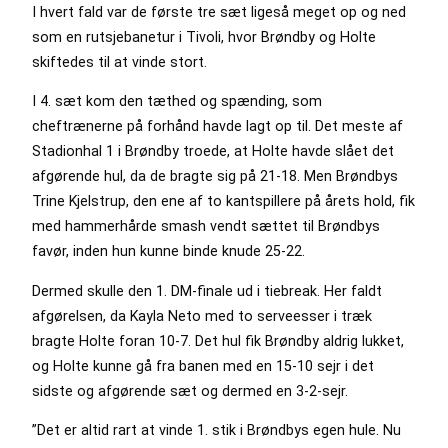
I hvert fald var de første tre sæt ligeså meget op og ned
som en rutsjebanetur i Tivoli, hvor Brøndby og Holte
skiftedes til at vinde stort.
I 4. sæt kom den tæthed og spænding, som
cheftrænerne på forhånd havde lagt op til. Det meste af
Stadionhal 1 i Brøndby troede, at Holte havde slået det
afgørende hul, da de bragte sig på 21-18. Men Brøndbys
Trine Kjelstrup, den ene af to kantspillere på årets hold, fik
med hammerhårde smash vendt sættet til Brøndbys
favør, inden hun kunne binde knude 25-22.
Dermed skulle den 1. DM-finale ud i tiebreak. Her faldt
afgørelsen, da Kayla Neto med to serveesser i træk
bragte Holte foran 10-7. Det hul fik Brøndby aldrig lukket,
og Holte kunne gå fra banen med en 15-10 sejr i det
sidste og afgørende sæt og dermed en 3-2-sejr.
”Det er altid rart at vinde 1. stik i Brøndbys egen hule. Nu