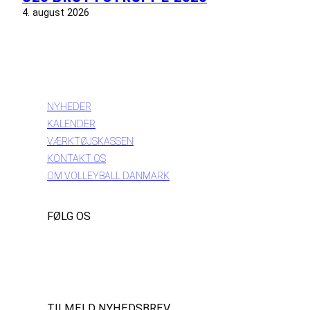
4. august 2026
INFORMATION
NYHEDER
KALENDER
VÆRKTØJSKASSEN
KONTAKT OS
OM VOLLEYBALL DANMARK
FØLG OS
Instagram
https://www.facebook.com/danishbeachvolleytour
LinkedIn
TILMELD NYHEDSBREV