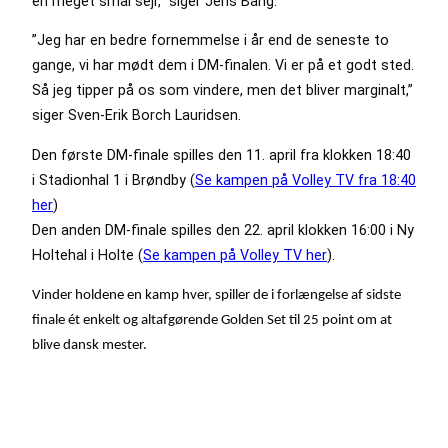
en meget smal sejr,” siger Jens Bang.
”Jeg har en bedre fornemmelse i år end de seneste to
gange, vi har mødt dem i DM-finalen. Vi er på et godt sted.
Så jeg tipper på os som vindere, men det bliver marginalt,”
siger Sven-Erik Borch Lauridsen.
Den første DM-finale spilles den 11. april fra klokken 18:40
i Stadionhal 1 i Brøndby (
Se kampen på Volley TV fra 18:40
her
)
Den anden DM-finale spilles den 22. april klokken 16:00 i Ny
Holtehal i Holte (
Se kampen på Volley TV her
).
Vinder holdene en kamp hver, spiller de i forlængelse af sidste
finale ét enkelt og altafgørende Golden Set til 25 point om at
blive dansk mester.