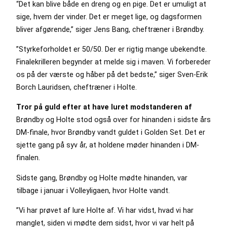
“Det kan blive både en dreng og en pige. Det er umuligt at
sige, hvem der vinder. Det er meget lige, og dagsformen
bliver afgørende,” siger Jens Bang, cheftræner i Brøndby.
”Styrkeforholdet er 50/50. Der er rigtig mange ubekendte.
Finalekrilleren begynder at melde sig i maven. Vi forbereder
os på der værste og håber på det bedste,” siger Sven-Erik
Borch Lauridsen, cheftræner i Holte.
Tror på guld efter at have luret modstanderen af
Brøndby og Holte stod også over for hinanden i sidste års
DM-finale, hvor Brøndby vandt guldet i Golden Set. Det er
sjette gang på syv år, at holdene møder hinanden i DM-
finalen.
Sidste gang, Brøndby og Holte mødte hinanden, var
tilbage i januar i Volleyligaen, hvor Holte vandt.
”Vi har prøvet af lure Holte af. Vi har vidst, hvad vi har
manglet, siden vi mødte dem sidst, hvor vi var helt på