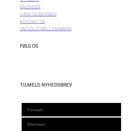
KALENDER
VÆRKTØJSKASSEN
KONTAKT OS
OM VOLLEYBALL DANMARK
FØLG OS
Instagram
https://www.facebook.com/danishbeachvolleytour
LinkedIn
TILMELD NYHEDSBREV