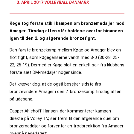
3. APRIL 2017
:
VOLLEYBALL DANMARK
Køge tog første stik i kampen om bronzemedaljer mod
Amager. Tirsdag aften står holdene overfor hinanden
igen til den 2. og afgørende bronzefight.
Den første bronzekamp mellem Køge og Amager blev en
flot fight, som køgegenserne vandt med 3-0 (30-28, 25-
22, 25-19). Dermed er Køge blot en enkelt sejr fra klubbens
første sæt DM-medaljer nogensinde.
Det kræver dog, at de også besejrer sidste års
bronzevindere Amager i den 2. bronzekamp tirsdag aften
på udebane.
Casper Ahlehoff Hansen, der kommenterer kampen
direkte på Volley TV, ser frem til den afgørende duel om
bronzemedaljer og forventer en trodsreaktion fra Amager
ovenpå nederlaget: