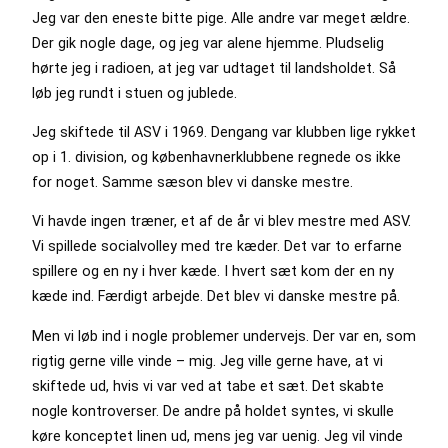
Jeg var den eneste bitte pige. Alle andre var meget ældre.
Der gik nogle dage, og jeg var alene hjemme. Pludselig
hørte jeg i radioen, at jeg var udtaget til landsholdet. Så
løb jeg rundt i stuen og jublede.
Jeg skiftede til ASV i 1969. Dengang var klubben lige rykket
op i 1. division, og københavnerklubbene regnede os ikke
for noget. Samme sæson blev vi danske mestre.
Vi havde ingen træner, et af de år vi blev mestre med ASV.
Vi spillede socialvolley med tre kæder. Det var to erfarne
spillere og en ny i hver kæde. I hvert sæt kom der en ny
kæde ind. Færdigt arbejde. Det blev vi danske mestre på.
Men vi løb ind i nogle problemer undervejs. Der var en, som
rigtig gerne ville vinde – mig. Jeg ville gerne have, at vi
skiftede ud, hvis vi var ved at tabe et sæt. Det skabte
nogle kontroverser. De andre på holdet syntes, vi skulle
køre konceptet linen ud, mens jeg var uenig. Jeg vil vinde