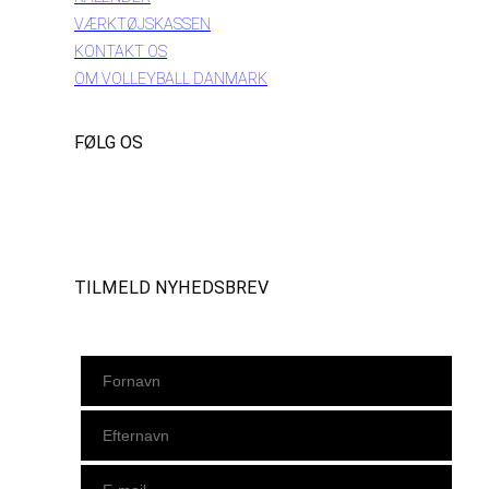
VÆRKTØJSKASSEN
KONTAKT OS
OM VOLLEYBALL DANMARK
FØLG OS
Instagram
https://www.facebook.com/danishbeachvolleytour
LinkedIn
TILMELD NYHEDSBREV