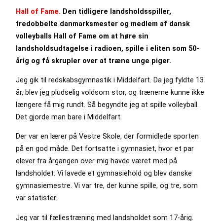
Hall of Fame.
Den tidligere landsholdsspiller,
tredobbelte danmarksmester og medlem af dansk
volleyballs Hall of Fame om at høre sin
landsholdsudtagelse i radioen, spille i eliten som 50-
årig og få skrupler over at træne unge piger.
Jeg gik til redskabsgymnastik i Middelfart. Da jeg fyldte 13
år, blev jeg pludselig voldsom stor, og trænerne kunne ikke
længere få mig rundt. Så begyndte jeg at spille volleyball.
Det gjorde man bare i Middelfart.
Der var en lærer på Vestre Skole, der formidlede sporten
på en god måde. Det fortsatte i gymnasiet, hvor et par
elever fra årgangen over mig havde været med på
landsholdet. Vi lavede et gymnasiehold og blev danske
gymnasiemestre. Vi var tre, der kunne spille, og tre, som
var statister.
Jeg var til fællestræning med landsholdet som 17-årig.