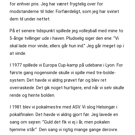
for enhver pris. Jeg har været frygtelig over for
modstanderne til tider. Forfærdeligt, som jeg har svinet
dem til under nettet.
På et senere tidspunkt spillede jeg volleyball med mine to
5-årige tvillinger ude i haven. Pludselig siger den ene: ”Vi
skal lade mor vinde, ellers går hun ind.” Jeg går meget op i
at vinde.
I 1977 spillede vi Europa Cup-kamp på udebane i Lyon. For
første gang nogensinde skulle vi spille med tre-bolde-
system. Det havde vi aldrig prøvet før og blev ret
overraskede. Det gik noget hurtigere, end når vi selv skulle
rende og hente bolden.
I 1981 blev vi pokalmestre med ASV. Vi slog Helsingør i
pokalfinalen. Det havde vi aldrig gjort før. Jeg lavede en
sang om sejren: ”Guld det fik vi ej i år, men pokalen
hjemme står.” Den sang vi rigtig mange gange derovre.