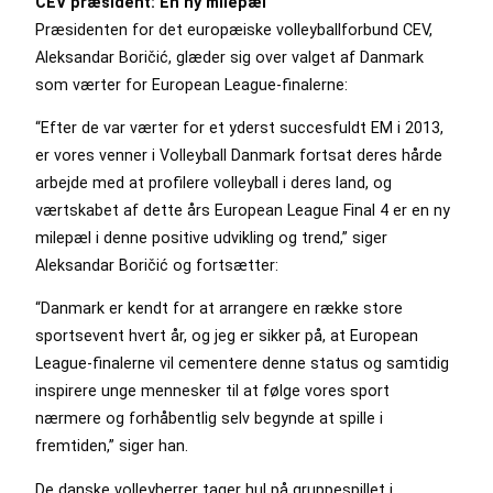
CEV præsident: En ny milepæl
Præsidenten for det europæiske volleyballforbund CEV,
Aleksandar Boričić, glæder sig over valget af Danmark
som værter for European League-finalerne:
“Efter de var værter for et yderst succesfuldt EM i 2013,
er vores venner i Volleyball Danmark fortsat deres hårde
arbejde med at profilere volleyball i deres land, og
værtskabet af dette års European League Final 4 er en ny
milepæl i denne positive udvikling og trend,” siger
Aleksandar Boričić og fortsætter:
“Danmark er kendt for at arrangere en række store
sportsevent hvert år, og jeg er sikker på, at European
League-finalerne vil cementere denne status og samtidig
inspirere unge mennesker til at følge vores sport
nærmere og forhåbentlig selv begynde at spille i
fremtiden,” siger han.
De danske volleyherrer tager hul på gruppespillet i