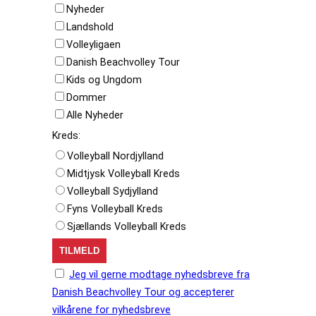
Nyheder
Landshold
Volleyligaen
Danish Beachvolley Tour
Kids og Ungdom
Dommer
Alle Nyheder
Kreds:
Volleyball Nordjylland
Midtjysk Volleyball Kreds
Volleyball Sydjylland
Fyns Volleyball Kreds
Sjællands Volleyball Kreds
Jeg vil gerne modtage nyhedsbreve fra
Danish Beachvolley Tour og accepterer
vilkårene for nyhedsbreve