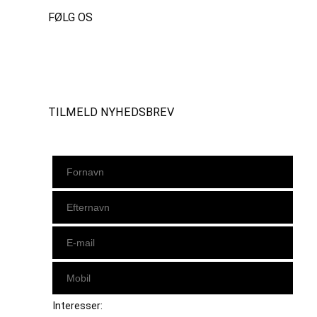
FØLG OS
Instagram
https://www.facebook.com/danishbeachvolleytour
LinkedIn
TILMELD NYHEDSBREV
Interesser: