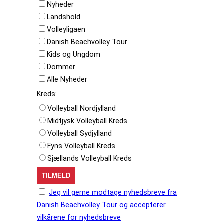
Nyheder
Landshold
Volleyligaen
Danish Beachvolley Tour
Kids og Ungdom
Dommer
Alle Nyheder
Kreds:
Volleyball Nordjylland
Midtjysk Volleyball Kreds
Volleyball Sydjylland
Fyns Volleyball Kreds
Sjællands Volleyball Kreds
Jeg vil gerne modtage nyhedsbreve fra
Danish Beachvolley Tour og accepterer
vilkårene for nyhedsbreve