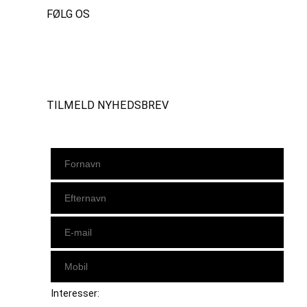
FØLG OS
Instagram
https://www.facebook.com/danishbeachvolleytour
LinkedIn
TILMELD NYHEDSBREV
Interesser: