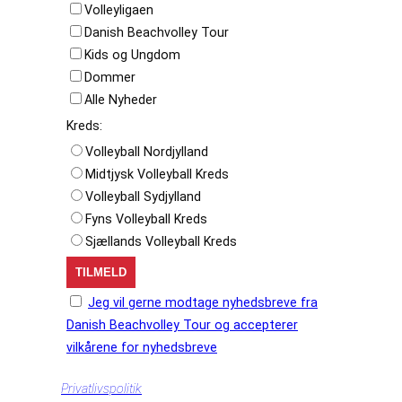
Volleyligaen
Danish Beachvolley Tour
Kids og Ungdom
Dommer
Alle Nyheder
Kreds:
Volleyball Nordjylland
Midtjysk Volleyball Kreds
Volleyball Sydjylland
Fyns Volleyball Kreds
Sjællands Volleyball Kreds
Jeg vil gerne modtage nyhedsbreve fra
Danish Beachvolley Tour og accepterer
vilkårene for nyhedsbreve
Privatlivspolitik