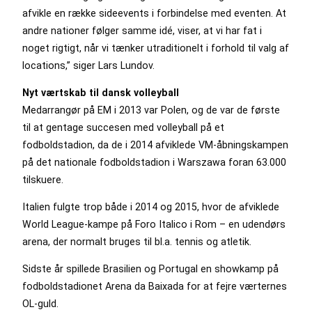
afvikle en række sideevents i forbindelse med eventen. At
andre nationer følger samme idé, viser, at vi har fat i
noget rigtigt, når vi tænker utraditionelt i forhold til valg af
locations,” siger Lars Lundov.
Nyt værtskab til dansk volleyball
Medarrangør på EM i 2013 var Polen, og de var de første
til at gentage succesen med volleyball på et
fodboldstadion, da de i 2014 afviklede VM-åbningskampen
på det nationale fodboldstadion i Warszawa foran 63.000
tilskuere.
Italien fulgte trop både i 2014 og 2015, hvor de afviklede
World League-kampe på Foro Italico i Rom – en udendørs
arena, der normalt bruges til bl.a. tennis og atletik.
Sidste år spillede Brasilien og Portugal en showkamp på
fodboldstadionet Arena da Baixada for at fejre værternes
OL-guld.