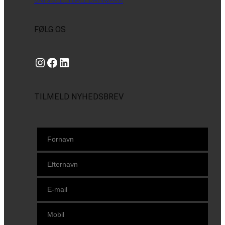
OM VOLLEYBALL DANMARK
FØLG OS
Instagram
https://www.facebook.com/danishbeachvolleytour
LinkedIn
TILMELD NYHEDSBREV