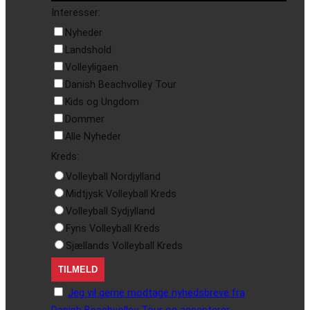
Interesser:
Nyheder
Landshold
Volleyligaen
Danish Beachvolley Tour
Kids og Ungdom
Dommer
Alle Nyheder
Kreds:
Volleyball Nordjylland
Midtjysk Volleyball Kreds
Volleyball Sydjylland
Fyns Volleyball Kreds
Sjællands Volleyball Kreds
Jeg vil gerne modtage nyhedsbreve fra
Danish Beachvolley Tour og accepterer