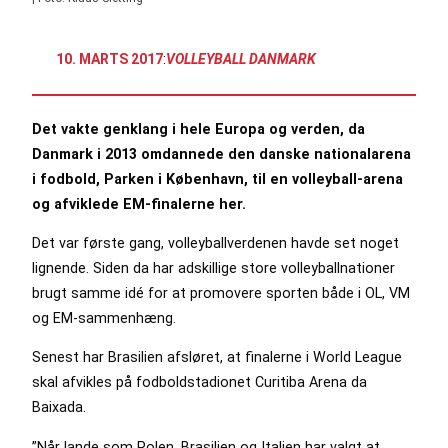
10. MARTS 2017
:
VOLLEYBALL DANMARK
Det vakte genklang i hele Europa og verden, da
Danmark i 2013 omdannede den danske nationalarena
i fodbold, Parken i København, til en volleyball-arena
og afviklede EM-finalerne her.
Det var første gang, volleyballverdenen havde set noget
lignende. Siden da har adskillige store volleyballnationer
brugt samme idé for at promovere sporten både i OL, VM
og EM-sammenhæng.
Senest har Brasilien afsløret, at finalerne i World League
skal afvikles på fodboldstadionet Curitiba Arena da
Baixada.
”Når lande som Polen, Brasilien og Italien har valgt at