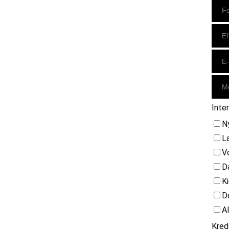
Inte
N
L
V
D
K
D
A
Kred