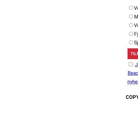
V
M
V
F
S
J
Beac
nyhe
COPY