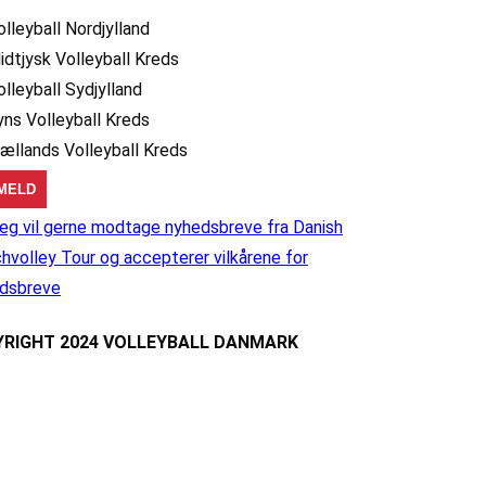
olleyball Nordjylland
idtjysk Volleyball Kreds
olleyball Sydjylland
yns Volleyball Kreds
jællands Volleyball Kreds
eg vil gerne modtage nyhedsbreve fra Danish
hvolley Tour og accepterer vilkårene for
dsbreve
RIGHT 2024 VOLLEYBALL DANMARK