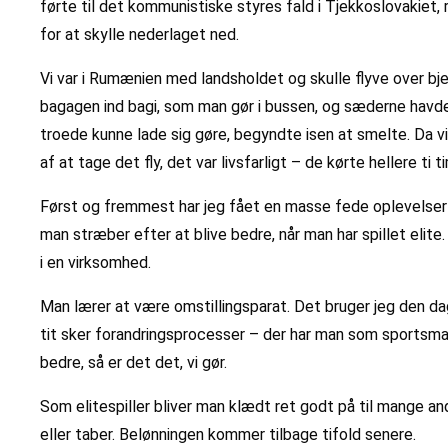
førte til det kommunistiske styres fald i Tjekkoslovakiet, 
for at skylle nederlaget ned.
Vi var i Rumænien med landsholdet og skulle flyve over bjerg
bagagen ind bagi, som man gør i bussen, og sæderne havde blo
troede kunne lade sig gøre, begyndte isen at smelte. Da v
af at tage det fly, det var livsfarligt – de kørte hellere ti tim
Først og fremmest har jeg fået en masse fede oplevelser fo
man stræber efter at blive bedre, når man har spillet elit
i en virksomhed.
Man lærer at være omstillingsparat. Det bruger jeg den dag
tit sker forandringsprocesser – der har man som sportsmand no
bedre, så er det det, vi gør.
Som elitespiller bliver man klædt ret godt på til mange an
eller taber. Belønningen kommer tilbage tifold senere.