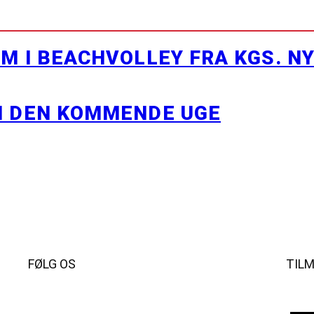
M I BEACHVOLLEY FRA KGS. N
I DEN KOMMENDE UGE
FØLG OS
TIL
Instagram
https://www.facebook.com/danishbeachvolleytour
LinkedIn