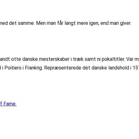
e med det samme. Men man får langt mere igen, end man giver.
vandt otte danske mesterskaber i træk samt ni pokaltitler. Var me
l i Poitiers i Frankrig. Repræsenterede det danske landshold i 1
of Fame.