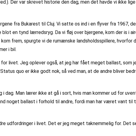
red.). Der var skrevet historie den dag, men det havde vi ikke lig
ene fra Bukarest til Cluj. Vi satte os ind i en flyver fra 1967, d
t en tynd lærredsryg. Da vi fløj over bjergene, kom der is i airco
i kom frem, spurgte vi de rumænske landsholdsspillere, hvorfor 
er i bil.
r livet. Jeg oplever også, at jeg har fået meget ballast, som je
e. Status quo er ikke godt nok, så ved man, at de andre bliver b
 i dag. Man lærer ikke at gå i sort, hvis man kommer ud for uvent
get ballast i forhold til andre, fordi man har været vant til tilpa
dre udfordringer i livet. Det er jeg meget taknemmelig for. Det s