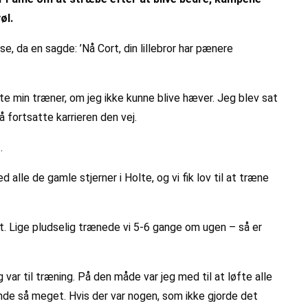
øl.
se, da en sagde: ’Nå Cort, din lillebror har pænere
gte min træner, om jeg ikke kunne blive hæver. Jeg blev sat
å fortsatte karrieren den vej.
.
e de gamle stjerner i Holte, og vi fik lov til at træne
et. Lige pludselig trænede vi 5-6 gange om ugen – så er
var til træning. På den måde var jeg med til at løfte alle
vinde så meget. Hvis der var nogen, som ikke gjorde det