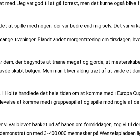
t med. Jeg var god til at gå forrest, men det kunne også blive f
t at spille med nogen, der var bedre end mig selv. Det var virke
t mange træninger. Blandt andet morgentræning om tirsdagen, hvo
var dem, der begyndte at træne meget og gjorde, at mesterskabet 
 havde skabt bølgen. Men man bliver aldrig træt af at vinde et d
v. I Holte handlede det hele tiden om at komme med i Europa Cup
evelse at komme med i gruppespillet og spille mod nogle af de 
er vi var blevet banket ud af banen om formiddagen, tog vi til den
demonstration med 3-400.000 mennesker på Wenzelspladsen lige 