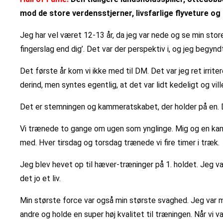
mod de store verdensstjerner, livsfarlige flyveture og
Jeg har vel været 12-13 år, da jeg var nede og se min storeb
fingerslag end dig’. Det var der perspektiv i, og jeg begyndte
Det første år kom vi ikke med til DM. Det var jeg ret irrit
derind, men syntes egentlig, at det var lidt kedeligt og vill
Det er stemningen og kammeratskabet, der holder på en. De
Vi trænede to gange om ugen som ynglinge. Mig og en kamme
med. Hver tirsdag og torsdag trænede vi fire timer i træk.
Jeg blev hevet op til hæver-træninger på 1. holdet. Jeg va
det jo et liv.
Min største force var også min største svaghed. Jeg var me
andre og holde en super høj kvalitet til træningen. Når vi 