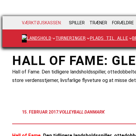
VÆRKTØJSKASSEN:
SPILLER
TRÆNER
FORÆLDRE
LANDSHOLD
TURNERINGER
PLADS TIL ALLE
B
HALL OF FAME: GL
Hall of Fame. Den tidligere landsholdsspiller, ottedobbe
store verdensstjerner, livsfarlige flyveture og at misse d
:
15. FEBRUAR 2017
VOLLEYBALL DANMARK
Hall of Fame.
Den tidligere landsholdsspiller, ottedo