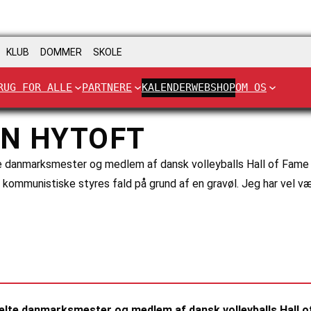
KLUB
DOMMER
SKOLE
RUG FOR ALLE
PARTNERE
KALENDER
WEBSHOP
OM OS
EN HYTOFT
lte danmarksmester og medlem af dansk volleyballs Hall of Fam
et kommunistiske styres fald på grund af en gravøl. Jeg har vel v
bbelte danmarksmester og medlem af dansk volleyballs Hall 