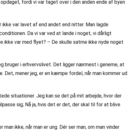
e opdaget, fordi vi var taget over i den anden ende af byen
er ikke var lavet af end andet end nitter. Man lagde
nditionen. Da vi var ved at lande i noget, vi dårligt
de ikke var med flyet? – De skulle satme ikke nyde noget
g bruger i erhvervslivet. Det ligger nærmest i generne, at
edre. Det, mener jeg, er en kæmpe fordel, når man kommer ud
ede situationer. Jeg kan se det på mit arbejde, hvor der
sse sig; Nå ja, hvis det er det, der skal til for at blive
er man ikke, når man er ung. Dér ser man, om man vinder