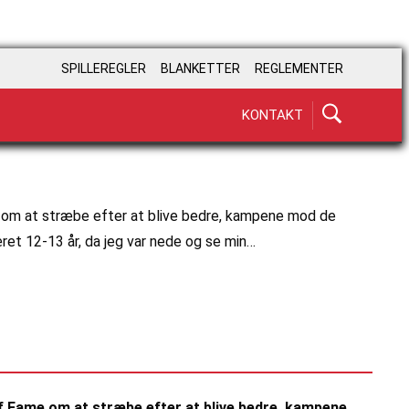
SPILLEREGLER
BLANKETTER
REGLEMENTER
KONTAKT
e om at stræbe efter at blive bedre, kampene mod de
æret 12-13 år, da jeg var nede og se min…
of Fame om at stræbe efter at blive bedre, kampene