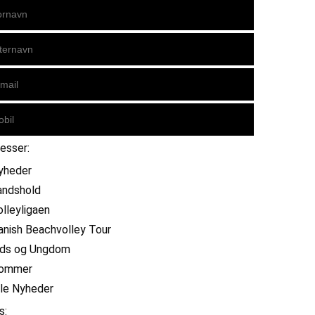
resser:
yheder
andshold
olleyligaen
anish Beachvolley Tour
ids og Ungdom
ommer
lle Nyheder
s: