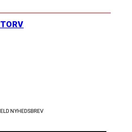
YTORV
MELD NYHEDSBREV