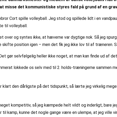
 at misse det kommunistiske styres fald på grund af en grav
ror Cort spille volleyball. Jeg stod og spillede lidt i en vandpau
 til volleyball.
eret over og syntes ikke, at hæverne var dygtige nok. Så jeg spur
e skifte position igen – men det fik jeg ikke lov til af træneren. S
t gør selvfølgelig heller ikke noget, at man kan finde ud af det
rat lokkede os selv med til 2. holds-træningerne sammen med all
r klart den dårligste på det tidspunkt, så lærte jeg virkelig meg
get kompetitiv, så jeg kæmpede helt vildt og inderligt, bare jeg 
var til kamp, kunne det nogle gange være en ulempe, at jeg ville 