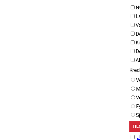
N
L
V
D
K
D
A
Kred
V
M
V
F
S
J