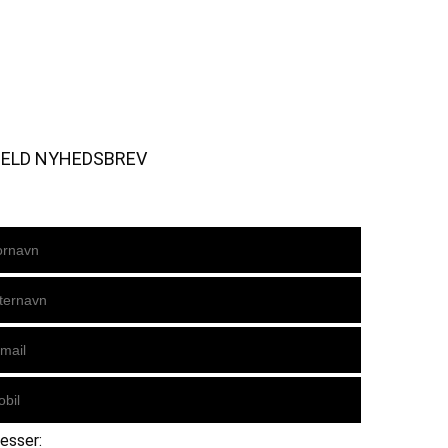
MELD NYHEDSBREV
resser: