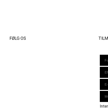
FØLG OS
TIL
Instagram
https://www.facebook.com/danishbeachvolleytour
LinkedIn
Inte