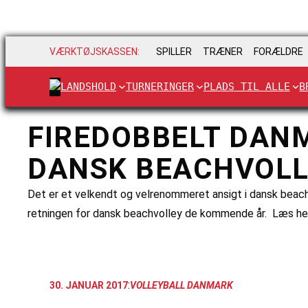
VÆRKTØJSKASSEN:
SPILLER
TRÆNER
FORÆLDRE
LANDSHOLD
TURNERINGER
PLADS TIL ALLE
B
FIREDOBBELT DAN
DANSK BEACHVOL
Det er et velkendt og velrenommeret ansigt i dansk beachv
retningen for dansk beachvolley de kommende år. Læs he
:
30. JANUAR 2017
VOLLEYBALL DANMARK