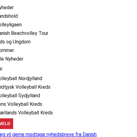
yheder
andshold
olleyligaen
anish Beachvolley Tour
ids og Ungdom
ommer
lle Nyheder
s:
olleyball Nordjylland
idtjysk Volleyball Kreds
olleyball Sydjylland
yns Volleyball Kreds
jællands Volleyball Kreds
eg vil gerne modtage nyhedsbreve fra Danish