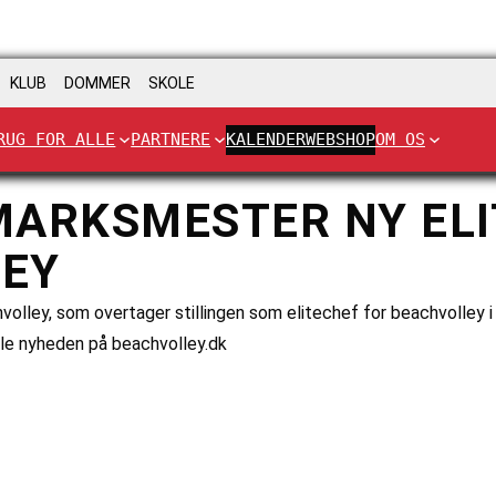
KLUB
DOMMER
SKOLE
RUG FOR ALLE
PARTNERE
KALENDER
WEBSHOP
OM OS
MARKSMESTER NY ELI
LEY
olley, som overtager stillingen som elitechef for beachvolley i
le nyheden på beachvolley.dk