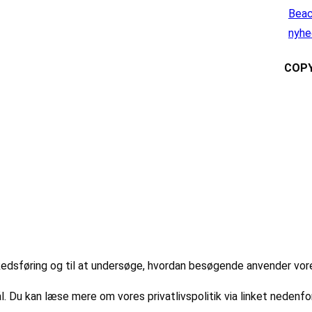
Beac
nyhe
COPY
markedsføring og til at undersøge, hvordan besøgende anvender vo
l. Du kan læse mere om vores privatlivspolitik via linket nedenfor