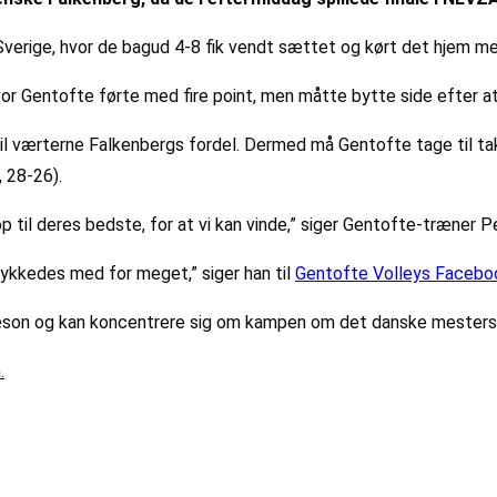
i Sverige, hvor de bagud 4-8 fik vendt sættet og kørt det hjem m
 hvor Gentofte førte med fire point, men måtte bytte side efter
 til værterne Falkenbergs fordel. Dermed må Gentofte tage til 
, 28-26).
 op til deres bedste, for at vi kan vinde,” siger Gentofte-træner 
lykkedes med for meget,” siger han til
Gentofte Volleys Facebo
 sæson og kan koncentrere sig om kampen om det danske mesters
.