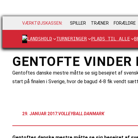
VÆRKTØJSKASSEN:
SPILLER
TRÆNER
FORÆLDRE
LANDSHOLD
TURNERINGER
PLADS TIL ALLE
B
GENTOFTE VINDER
Gentoftes danske mestre måtte se sig besejret af svenske
start på finalen i Sverige, hvor de bagud 4-8 fik vendt sæ
:
29. JANUAR 2017
VOLLEYBALL DANMARK
Gentoftes danske mestre måtte se sig besejret af sve