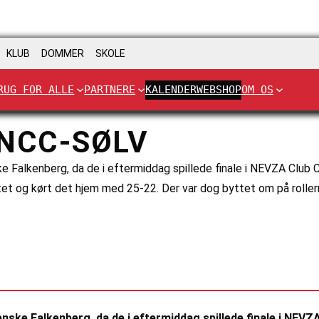
KLUB
DOMMER
SKOLE
RUG FOR ALLE
PARTNERE
KALENDER
WEBSHOP
OM OS
 NCC-SØLV
 Falkenberg, da de i eftermiddag spillede finale i NEVZA Club 
ttet og kørt det hjem med 25-22. Der var dog byttet om på rollern
nske Falkenberg, da de i eftermiddag spillede finale i NEV