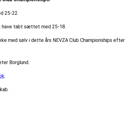
ed 25-22.
 at have tabt sættet med 25-18.
takke med sølv i dette års NEVZA Club Championships efter
Peter Borglund.
ok
.
kab.