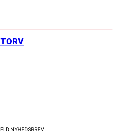
YTORV
MELD NYHEDSBREV