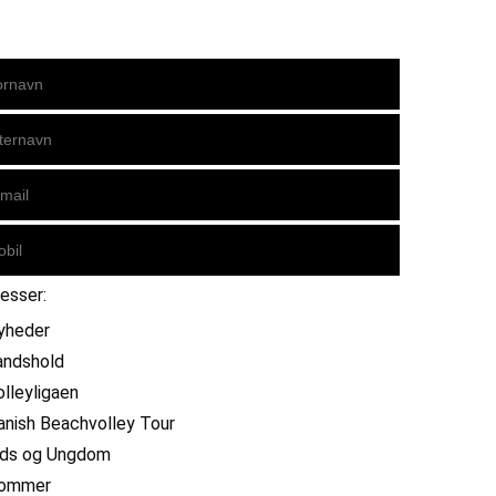
resser:
yheder
andshold
olleyligaen
anish Beachvolley Tour
ids og Ungdom
ommer