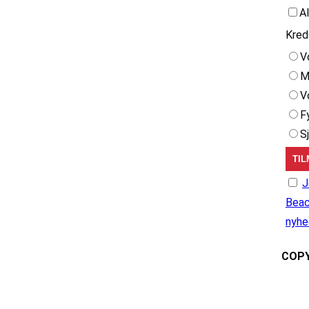
A
Kred
V
M
V
F
S
J
Beac
nyhe
COPY