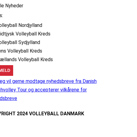
lle Nyheder
s:
olleyball Nordjylland
idtjysk Volleyball Kreds
olleyball Sydjylland
yns Volleyball Kreds
jællands Volleyball Kreds
eg vil gerne modtage nyhedsbreve fra Danish
hvolley Tour og accepterer vilkårene for
dsbreve
RIGHT 2024 VOLLEYBALL DANMARK