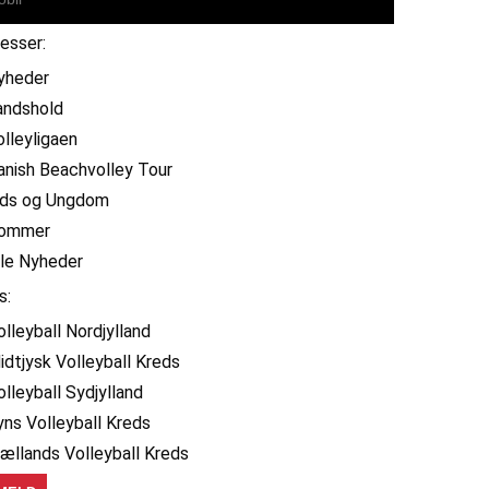
resser:
yheder
andshold
olleyligaen
anish Beachvolley Tour
ids og Ungdom
ommer
lle Nyheder
s:
olleyball Nordjylland
idtjysk Volleyball Kreds
olleyball Sydjylland
yns Volleyball Kreds
jællands Volleyball Kreds