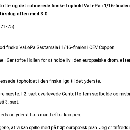
entofte og det rutinerede finske tophold VaLePa i 1/16-final
tirsdag aften med 3-0.
 21-25)
d finske VaLePa Sastamala i 1/16-finalen i CEV Cuppen.
 i Gentofte Hallen for at holde liv i den europæiske drøm, efte
ssede topholdet i den finske liga til det yderste.
 tre næste. I 2. sæt overlevede Gentofte fem sætbolde og misb
så 3. sæt.
freds og yderst hæs mand efter kampen:
gene, at vi kan spille med på højt europæisk plan. Jeg er tilfreds