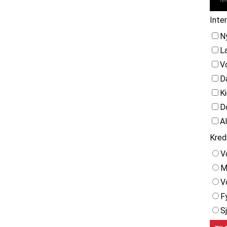
Inte
N
L
V
D
K
D
A
Kred
V
M
V
F
S