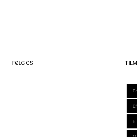
FØLG OS
TIL
Instagram
https://www.facebook.com/danishbeachvolleytour
LinkedIn