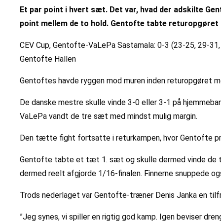
Et par point i hvert sæt. Det var, hvad der adskilte G
point mellem de to hold. Gentofte tabte returopgøret 
CEV Cup, Gentofte-VaLePa Sastamala: 0-3 (23-25, 29-31,
Gentofte Hallen
Gentoftes havde ryggen mod muren inden returopgøret mo
De danske mestre skulle vinde 3-0 eller 3-1 på hjemmebane
VaLePa vandt de tre sæt med mindst mulig margin.
Den tætte fight fortsatte i returkampen, hvor Gentofte pre
Gentofte tabte et tæt 1. sæt og skulle dermed vinde de
dermed reelt afgjorde 1/16-finalen. Finnerne snuppede og
Trods nederlaget var Gentofte-træner Denis Janka en til
”Jeg synes, vi spiller en rigtig god kamp. Igen beviser dren