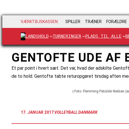
VÆRKTØJSKASSEN:
SPILLER
TRÆNER
FORÆLDRE
LANDSHOLD
TURNERINGER
PLADS TIL ALLE
B
GENTOFTE UDE AF 
Et par point i hvert sæt. Det var, hvad der adskilte Gento
de to hold. Gentofte tabte returopgøret tirsdag aften m
| Foto: Flemming Patulski Nielsen (ar
:
17. JANUAR 2017
VOLLEYBALL DANMARK