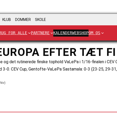
KLUB
DOMMER
SKOLE
RUG FOR ALLE
PARTNERE
KALENDER
WEBSHOP
OM OS
EUROPA EFTER TÆT F
fte og det rutinerede finske tophold VaLePa i 1/16-finalen i CE
ed 3-0. CEV Cup, Gentofte-VaLePa Sastamala: 0-3 (23-25, 29-3
kiv)