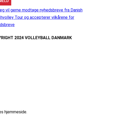
eg vil gerne modtage nyhedsbreve fra Danish
hvolley Tour og accepterer vilkårene for
dsbreve
RIGHT 2024 VOLLEYBALL DANMARK
res hjemmeside.