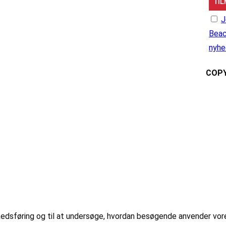
J
Beac
nyhe
COPY
markedsføring og til at undersøge, hvordan besøgende anvender vo