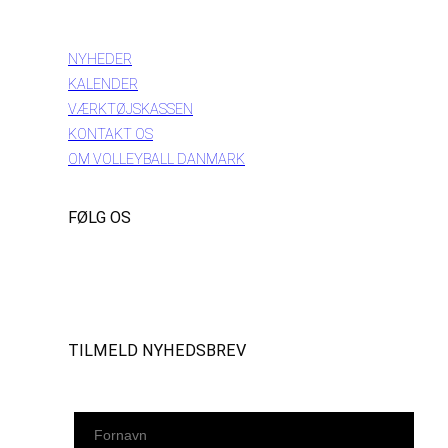
INFORMATION
NYHEDER
KALENDER
VÆRKTØJSKASSEN
KONTAKT OS
OM VOLLEYBALL DANMARK
FØLG OS
Instagram
https://www.facebook.com/danishbeachvolleytour
LinkedIn
TILMELD NYHEDSBREV