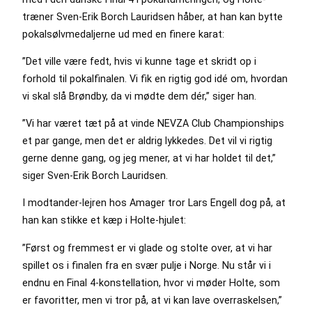
træner Sven-Erik Borch Lauridsen håber, at han kan bytte
pokalsølvmedaljerne ud med en finere karat:
”Det ville være fedt, hvis vi kunne tage et skridt op i
forhold til pokalfinalen. Vi fik en rigtig god idé om, hvordan
vi skal slå Brøndby, da vi mødte dem dér,” siger han.
”Vi har været tæt på at vinde NEVZA Club Championships
et par gange, men det er aldrig lykkedes. Det vil vi rigtig
gerne denne gang, og jeg mener, at vi har holdet til det,”
siger Sven-Erik Borch Lauridsen.
I modtander-lejren hos Amager tror Lars Engell dog på, at
han kan stikke et kæp i Holte-hjulet:
”Først og fremmest er vi glade og stolte over, at vi har
spillet os i finalen fra en svær pulje i Norge. Nu står vi i
endnu en Final 4-konstellation, hvor vi møder Holte, som
er favoritter, men vi tror på, at vi kan lave overraskelsen,”