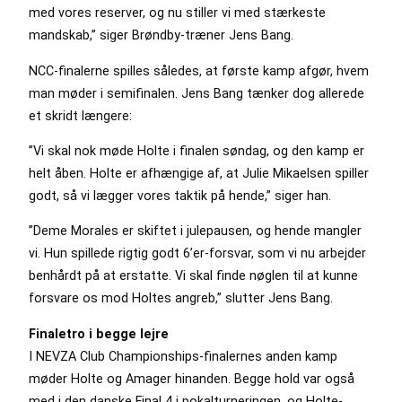
med vores reserver, og nu stiller vi med stærkeste
mandskab,” siger Brøndby-træner Jens Bang.
NCC-finalerne spilles således, at første kamp afgør, hvem
man møder i semifinalen. Jens Bang tænker dog allerede
et skridt længere:
”Vi skal nok møde Holte i finalen søndag, og den kamp er
helt åben. Holte er afhængige af, at Julie Mikaelsen spiller
godt, så vi lægger vores taktik på hende,” siger han.
”Deme Morales er skiftet i julepausen, og hende mangler
vi. Hun spillede rigtig godt 6’er-forsvar, som vi nu arbejder
benhårdt på at erstatte. Vi skal finde nøglen til at kunne
forsvare os mod Holtes angreb,” slutter Jens Bang.
Finaletro i begge lejre
I NEVZA Club Championships-finalernes anden kamp
møder Holte og Amager hinanden. Begge hold var også
med i den danske Final 4 i pokalturneringen, og Holte-