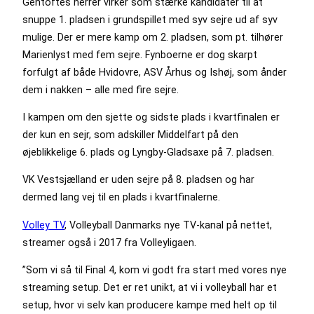
Gentoftes herrer virker som stærke kandidater til at
snuppe 1. pladsen i grundspillet med syv sejre ud af syv
mulige. Der er mere kamp om 2. pladsen, som pt. tilhører
Marienlyst med fem sejre. Fynboerne er dog skarpt
forfulgt af både Hvidovre, ASV Århus og Ishøj, som ånder
dem i nakken – alle med fire sejre.
I kampen om den sjette og sidste plads i kvartfinalen er
der kun en sejr, som adskiller Middelfart på den
øjeblikkelige 6. plads og Lyngby-Gladsaxe på 7. pladsen.
VK Vestsjælland er uden sejre på 8. pladsen og har
dermed lang vej til en plads i kvartfinalerne.
Volley TV
, Volleyball Danmarks nye TV-kanal på nettet,
streamer også i 2017 fra Volleyligaen.
”Som vi så til Final 4, kom vi godt fra start med vores nye
streaming setup. Det er ret unikt, at vi i volleyball har et
setup, hvor vi selv kan producere kampe med helt op til