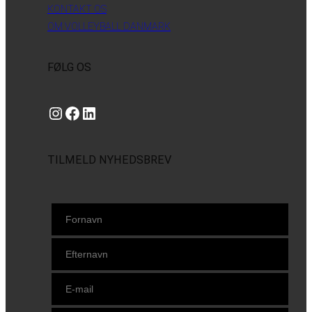
KONTAKT OS
OM VOLLEYBALL DANMARK
FØLG OS
Instagram
https://www.facebook.com/danishbeachvolleytour
LinkedIn
TILMELD NYHEDSBREV