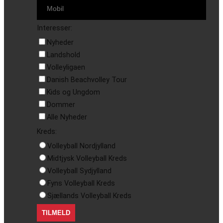
Interesser:
Nyheder
Landshold
Volleyligaen
Danish Beachvolley Tour
Kids og Ungdom
Dommer
Alle Nyheder
Kreds:
Volleyball Nordjylland
Midtjysk Volleyball Kreds
Volleyball Sydjylland
Fyns Volleyball Kreds
Sjællands Volleyball Kreds