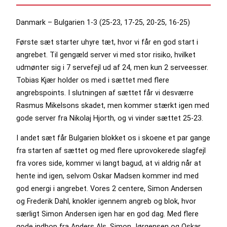
Danmark – Bulgarien 1-3 (25-23, 17-25, 20-25, 16-25)
Første sæt starter uhyre tæt, hvor vi får en god start i
angrebet. Til gengæld server vi med stor risiko, hvilket
udmønter sig i 7 servefejl ud af 24, men kun 2 serveesser.
Tobias Kjær holder os med i sættet med flere
angrebspoints. I slutningen af sættet får vi desværre
Rasmus Mikelsons skadet, men kommer stærkt igen med
gode server fra Nikolaj Hjorth, og vi vinder sættet 25-23.
I andet sæt får Bulgarien blokket os i skoene et par gange
fra starten af sættet og med flere uprovokerede slagfejl
fra vores side, kommer vi langt bagud, at vi aldrig når at
hente ind igen, selvom Oskar Madsen kommer ind med
god energi i angrebet. Vores 2 centere, Simon Andersen
og Frederik Dahl, knokler igennem angreb og blok, hvor
særligt Simon Andersen igen har en god dag. Med flere
gode indhop fra Anders Als, Simon Jørgensen og Oskar