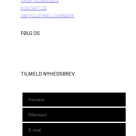
VÆRKTØJSKASSEN
KONTAKT OS
OM VOLLEYBALL DANMARK
FØLG OS
Instagram
https://www.facebook.com/danishbeachvolleytour
LinkedIn
TILMELD NYHEDSBREV