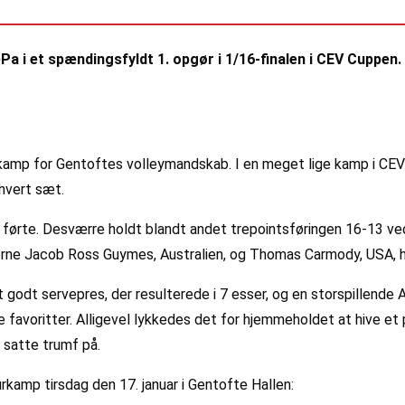
Pa i et spændingsfyldt 1. opgør i 1/16-finalen i CEV Cuppen.
e kamp for Gentoftes volleymandskab. I en meget lige kamp i C
 hvert sæt.
førte. Desværre holdt blandt andet trepointsføringen 16-13 ved
lerne Jacob Ross Guymes, Australien, og Thomas Carmody, USA, har
 godt servepres, der resulterede i 7 esser, og en storspillend
 favoritter. Alligevel lykkedes det for hjemmeholdet at hive et 
e satte trumf på.
rkamp tirsdag den 17. januar i Gentofte Hallen: