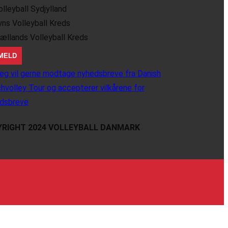
olleyball Sydjylland
yns Volleyball Kreds
jællands Volleyball Kreds
eg vil gerne modtage nyhedsbreve fra Danish
hvolley Tour og accepterer vilkårene for
dsbreve
RIGHT 2024 VOLLEYBALL DANMARK