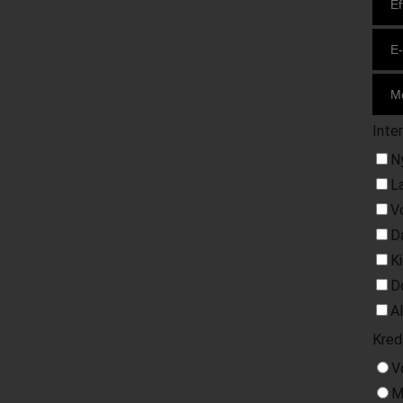
Inte
N
L
V
D
K
D
A
Kred
V
M