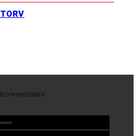
YTORV
MELD NYHEDSBREV