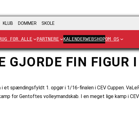
KLUB
DOMMER
SKOLE
RUG FOR ALLE
PARTNERE
KALENDER
WEBSHOP
OM OS
E GJORDE FIN FIGUR 
 i et spændingsfyldt 1. opgør i 1/16-finalen i CEV Cuppen. VaLe
e kamp for Gentoftes volleymandskab. I en meget lige kamp i C