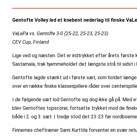
Gentofte Volley led et knebent nederlag til finske VaLe
VaLePa vs. Gentofte 3-0 (25-22, 25-23, 25-23)
CEV Cup, Finland
Lige ved og næsten. Det er indtrykket efter årets først
Sastamala, trak hjemmeholdet det længste strå til sidst i
Gentofte lagde stærkt ud i første sæt, som holdet længe 
over en række finske klassespillere råder over centerspil
I de følgende sæt lod Gentofte sig dog ikke gå på. Med et
blev Gentoftes topscorer, fortsatte trykket mod de finske
både i 2. og 3. sæt. I tredje stod det 23-23 før nordboern
Finnernes cheftræner Sami Kurttila forventer en svær retu