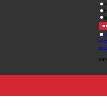
V
F
S
J
Beac
nyhe
COPY