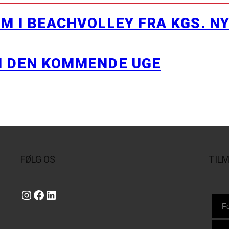
M I BEACHVOLLEY FRA KGS. N
I DEN KOMMENDE UGE
FØLG OS
TIL
Instagram
https://www.facebook.com/danishbeachvolleytour
LinkedIn