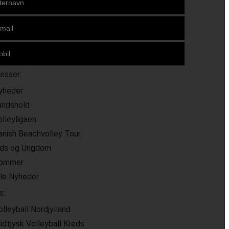
resser:
yheder
andshold
olleyligaen
anish Beachvolley Tour
ids og Ungdom
ommer
lle Nyheder
s:
olleyball Nordjylland
idtjysk Volleyball Kreds