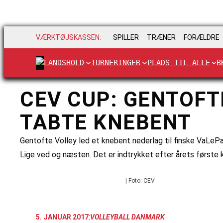
VÆRKTØJSKASSEN:
SPILLER
TRÆNER
FORÆLDRE
LANDSHOLD
TURNERINGER
PLADS TIL ALLE
B
CEV CUP: GENTOFT
TABTE KNEBENT
Gentofte Volley led et knebent nederlag til finske VaLePa
Lige ved og næsten. Det er indtrykket efter årets først
| Foto: CEV
:
5. JANUAR 2017
VOLLEYBALL DANMARK