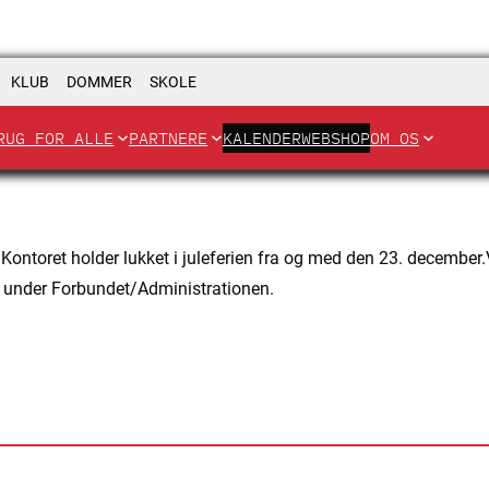
KLUB
DOMMER
SKOLE
RUG FOR ALLE
PARTNERE
KALENDER
WEBSHOP
OM OS
r.Kontoret holder lukket i juleferien fra og med den 23. decembe
er under Forbundet/Administrationen.
.