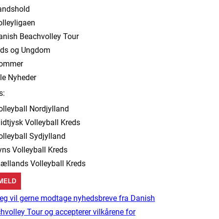
andshold
olleyligaen
anish Beachvolley Tour
ids og Ungdom
ommer
lle Nyheder
s:
olleyball Nordjylland
idtjysk Volleyball Kreds
olleyball Sydjylland
yns Volleyball Kreds
jællands Volleyball Kreds
eg vil gerne modtage nyhedsbreve fra Danish
hvolley Tour og accepterer vilkårene for