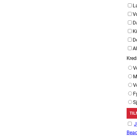
L
V
D
K
D
A
Kred
V
M
V
F
S
J
Beac