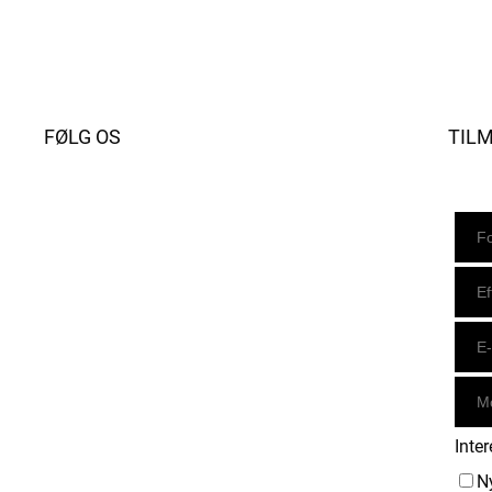
FØLG OS
TIL
Instagram
https://www.facebook.com/danishbeachvolleytour
LinkedIn
Inter
N