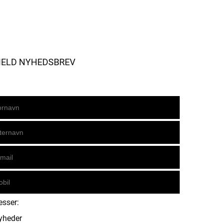
MELD NYHEDSBREV
esser:
yheder