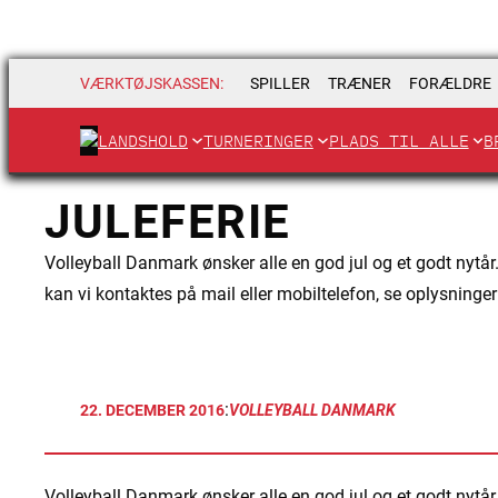
VÆRKTØJSKASSEN:
SPILLER
TRÆNER
FORÆLDRE
LANDSHOLD
TURNERINGER
PLADS TIL ALLE
B
JULEFERIE
Volleyball Danmark ønsker alle en god jul og et godt nytå
kan vi kontaktes på mail eller mobiltelefon, se oplysning
:
22. DECEMBER 2016
VOLLEYBALL DANMARK
Volleyball Danmark ønsker alle en god jul og et godt nytår