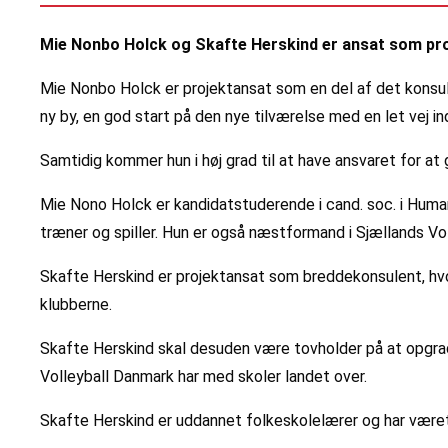
Mie Nonbo Holck og Skafte Herskind er ansat som pro
Mie Nonbo Holck er projektansat som en del af det konsule
ny by, en god start på den nye tilværelse med en let vej i
Samtidig kommer hun i høj grad til at have ansvaret for a
Mie Nono Holck er kandidatstuderende i cand. soc. i Hum
træner og spiller. Hun er også næstformand i Sjællands Vol
Skafte Herskind er projektansat som breddekonsulent, hvo
klubberne.
Skafte Herskind skal desuden være tovholder på at opgrade
Volleyball Danmark har med skoler landet over.
Skafte Herskind er uddannet folkeskolelærer og har været e