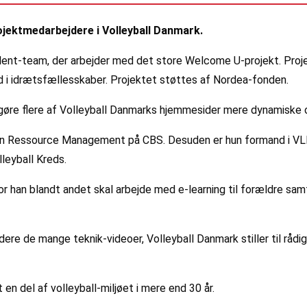
jektmedarbejdere i Volleyball Danmark.
nt-team, der arbejder med det store Welcome U-projekt. Projekt
nd i idrætsfællesskaber. Projektet støttes af Nordea-fonden.
t gøre flere af Volleyball Danmarks hjemmesider mere dynamiske
an Ressource Management på CBS. Desuden er hun formand i VLI
leyball Kreds.
r han blandt andet skal arbejde med e-learning til forældre sa
re de mange teknik-videoer, Volleyball Danmark stiller til rådig
n del af volleyball-miljøet i mere end 30 år.