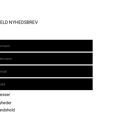
MELD NYHEDSBREV
resser:
yheder
andshold