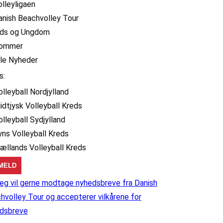
olleyligaen
anish Beachvolley Tour
ids og Ungdom
ommer
lle Nyheder
s:
olleyball Nordjylland
idtjysk Volleyball Kreds
olleyball Sydjylland
yns Volleyball Kreds
jællands Volleyball Kreds
eg vil gerne modtage nyhedsbreve fra Danish
hvolley Tour og accepterer vilkårene for
dsbreve