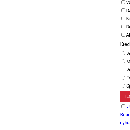
V
D
K
D
A
Kred
V
M
V
F
S
J
Beac
nyhe