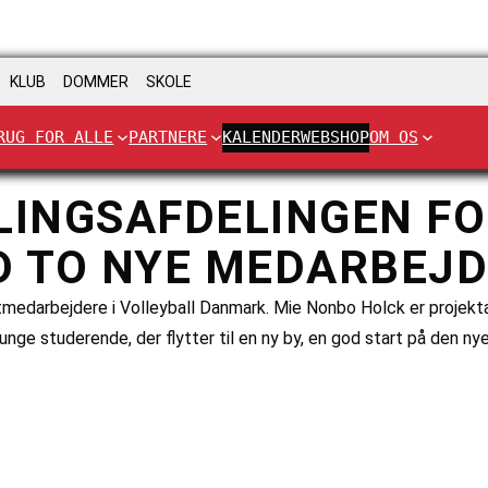
KLUB
DOMMER
SKOLE
RUG FOR ALLE
PARTNERE
KALENDER
WEBSHOP
OM OS
LINGSAFDELINGEN FO
 TO NYE MEDARBEJD
medarbejdere i Volleyball Danmark. Mie Nonbo Holck er projekt
nge studerende, der flytter til en ny by, en god start på den ny