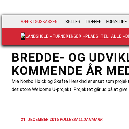
VÆRKTØJSKASSEN:
SPILLER
TRÆNER
FORÆLDRE
LANDSHOLD
TURNERINGER
PLADS TIL ALLE
B
BREDDE- OG UDVIK
KOMMENDE ÅR MED
Mie Nonbo Holck og Skafte Herskind er ansat som projekt
det store Welcome U-projekt. Projektet går ud på at give u
:
21. DECEMBER 2016
VOLLEYBALL DANMARK