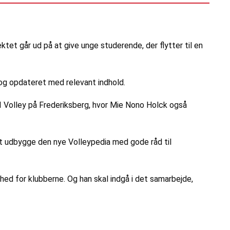
et går ud på at give unge studerende, der flytter til en
 og opdateret med relevant indhold.
 Volley på Frederiksberg, hvor Mie Nono Holck også
mt udbygge den nye Volleypedia med gode råd til
hed for klubberne. Og han skal indgå i det samarbejde,