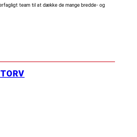
ærfagligt team til at dække de mange bredde- og
YTORV