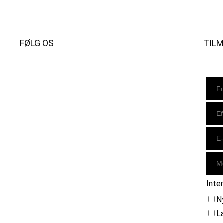
FØLG OS
TIL
Instagram
https://www.facebook.com/danishbeachvolleytour
LinkedIn
Inte
N
L