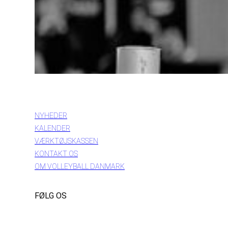
INFORMATION
NYHEDER
KALENDER
VÆRKTØJSKASSEN
KONTAKT OS
OM VOLLEYBALL DANMARK
FØLG OS