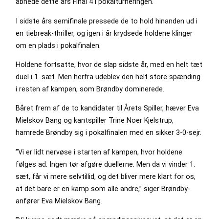
åbnede dette års Final 4 i pokalturneringen.
I sidste års semifinale pressede de to hold hinanden ud i
en tiebreak-thriller, og igen i år krydsede holdene klinger
om en plads i pokalfinalen.
Holdene fortsatte, hvor de slap sidste år, med en helt tæt
duel i 1. sæt. Men herfra udeblev den helt store spænding
i resten af kampen, som Brøndby dominerede.
Båret frem af de to kandidater til Årets Spiller, hæver Eva
Mielskov Bang og kantspiller Trine Noer Kjelstrup,
hamrede Brøndby sig i pokalfinalen med en sikker 3-0-sejr.
”Vi er lidt nervøse i starten af kampen, hvor holdene
følges ad. Ingen tør afgøre duellerne. Men da vi vinder 1.
sæt, får vi mere selvtillid, og det bliver mere klart for os,
at det bare er en kamp som alle andre,” siger Brøndby-
anfører Eva Mielskov Bang.