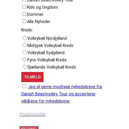
Danish Beachvolley Tour
Kids og Ungdom
Dommer
Alle Nyheder
Kreds:
Volleyball Nordjylland
Midtjysk Volleyball Kreds
Volleyball Sydjylland
Fyns Volleyball Kreds
Sjællands Volleyball Kreds
Jeg vil gerne modtage nyhedsbreve fra
Danish Beachvolley Tour og accepterer
vilkårene for nyhedsbreve
Privatlivspolitik