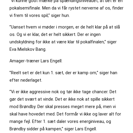
”Vi kunne godt mærke på spændingsniveauet, at det er en
pokalsemifinale. Men da vi får rystet nerverne af os, finder
vi frem til vores spil,” siger hun.
”Uanset hvem vi møder i morgen, er de helt klar på at slå
os. Og vi er klar, det er helt sikkert. Der er ingen
undskyldning for ikke at være klar til pokalfinalen,” siger
Eva Mielskov Bang.
Amager-træner Lars Engell:
”Reelt set er det kun 1. sæt, der er kamp om,” siger han
efter nederlaget.
”Vi er ikke aggressive nok og tør ikke tage chancer. Det
gør det svært at vinde. Det er ikke nok at spille sikkert
mod Brøndby. Der skal presses meget mere på, men vi
skal have hovedet med. Det formår vi ikke og laver alt for
mange fejl. Efter 1. sæt daler vores energiniveau, og
Brøndby sidder på kampen,” siger Lars Engell.