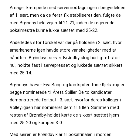
Amager kæmpede med servemodtagningen i begyndelsen
af 1. sæt, men da de først fik stabiliseret den, fulgte de
med Brøndby hele vejen til 21-21, inden de regerende
pokalmestre kunne lukke sættet med 25-22.
Anderledes stor forskel var der på holdene i 2. sæt, hvor
amarkanerne igen havde store vanskeligheder med at
håndtere Brøndbys server. Brøndby slog hurtigt et stort
hul, holdte fast i servepresset og lukkede sættet sikkert
med 25-14.
Brøndbys hæver Eva Bang og kantspiller Trine Kjelstrup er
begge nominerede til Årets Spiller. De to kandidater
demonstrerede fortsat i 3. sæt, hvorfor deres kolleger i
Volleyligaen har nomineret dem til titlen. Sammen med
resten af Brøndby-holdet kørte de sikkert sættet hjem
med 25-20 og kampen 3-0.
Med sejren er Brøndby klar til pokalfinalen i morgen