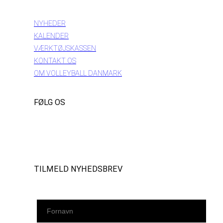
INFORMATION
NYHEDER
KALENDER
VÆRKTØJSKASSEN
KONTAKT OS
OM VOLLEYBALL DANMARK
FØLG OS
Instagram
https://www.facebook.com/danishbeachvolleytour
LinkedIn
TILMELD NYHEDSBREV