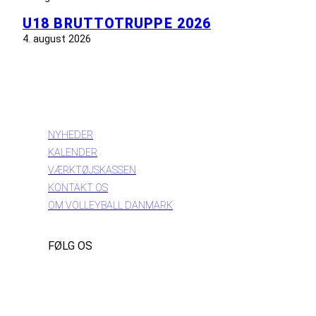
U18 BRUTTOTRUPPE 2026
4. august 2026
INFORMATION
NYHEDER
KALENDER
VÆRKTØJSKASSEN
KONTAKT OS
OM VOLLEYBALL DANMARK
FØLG OS
Instagram
https://www.facebook.com/danishbeachvolleytour
LinkedIn