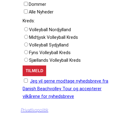
Dommer
Alle Nyheder
Kreds:
Volleyball Nordjylland
Midtjysk Volleyball Kreds
Volleyball Sydjylland
Fyns Volleyball Kreds
Sjællands Volleyball Kreds
Jeg vil gerne modtage nyhedsbreve fra
Danish Beachvolley Tour og accepterer
vilkårene for nyhedsbreve
Privatlivspolitik