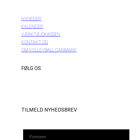
INFORMATION
NYHEDER
KALENDER
VÆRKTØJSKASSEN
KONTAKT OS
OM VOLLEYBALL DANMARK
FØLG OS
Instagram
https://www.facebook.com/danishbeachvolleytour
LinkedIn
TILMELD NYHEDSBREV